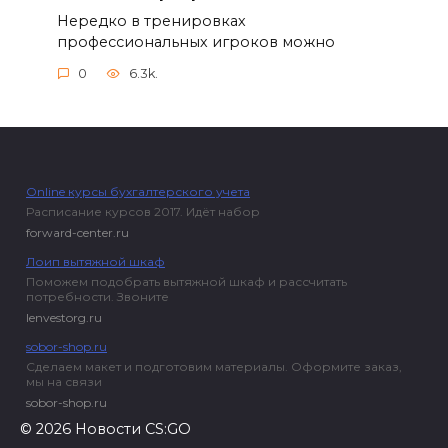
Нередко в тренировках
профессиональных игроков можно
0
6.3k.
Online курсы бухгалтерского учета
Расписание курсов 2017. Идёт набор
forward-center.ru
Лоип вытяжной шкаф
Поможем подобрать вытяжной шкаф и рассчитать
потребности. Звоните
lenvestorg.ru
sobor-shop.ru
Сделаем макет и подготовим материалы. Оформите заказ,
мы на связи
sobor-shop.ru
© 2026 Новости CS:GO