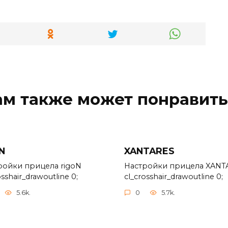
ам также может понравить
N
XANTARES
ройки прицела rigoN
Настройки прицела XANT
osshair_drawoutline 0;
cl_crosshair_drawoutline 0;
5.6k.
0
5.7k.