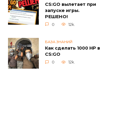
CS:GO вылетает при
запуске игры.
РЕШЕНО!
0
12k.
БАЗА ЗНАНИЙ
Как сделать 1000 HP в
CS:GO
0
12k.