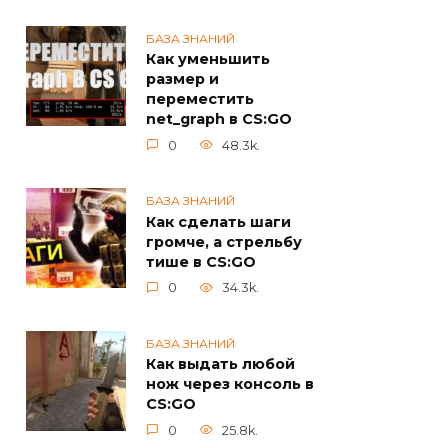
БАЗА ЗНАНИЙ
Как уменьшить
размер и
переместить
net_graph в CS:GO
0
48.3k.
БАЗА ЗНАНИЙ
Как сделать шаги
громче, а стрельбу
тише в CS:GO
0
34.3k.
БАЗА ЗНАНИЙ
Как выдать любой
нож через консоль в
CS:GO
0
25.8k.