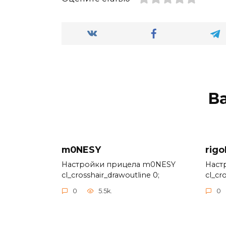
В
m0NESY
rigo
Настройки прицела m0NESY
Наст
cl_crosshair_drawoutline 0;
cl_cr
0
5.5k.
0