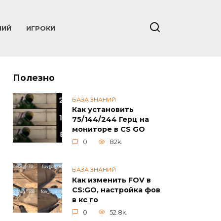
НИЙ
ИГРОКИ
Полезно
БАЗА ЗНАНИЙ
Как установить
75/144/244 Герц на
мониторе в CS GO
0
82k.
БАЗА ЗНАНИЙ
Как изменить FOV в
CS:GO, настройка фов
в кс го
0
52.8k.