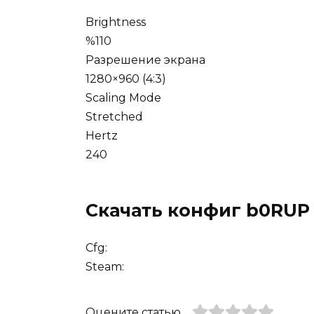
Brightness
%110
Разрешение экрана
1280×960 (4:3)
Scaling Mode
Stretched
Hertz
240
Скачать конфиг b0RUP
Cfg:
Steam:
Оцените статью