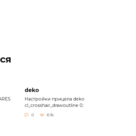
ся
deko
ARES
Настройки прицела deko
cl_crosshair_drawoutline 0;
0
6.1k.