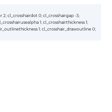
 2; cl_crosshairdot 0; cl_crosshairgap -3;
cl_crosshairusealpha 1; cl_crosshairthickness 1;
ir_outlinethickness 1; cl_crosshair_drawoutline 0;