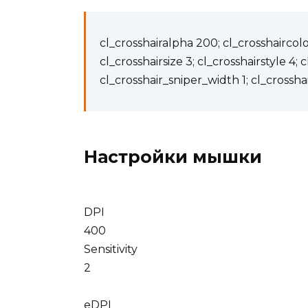
cl_crosshairalpha 200; cl_crosshaircolor
cl_crosshairsize 3; cl_crosshairstyle 4; 
cl_crosshair_sniper_width 1; cl_crossha
Настройки мышки
DPI
400
Sensitivity
2
eDPI