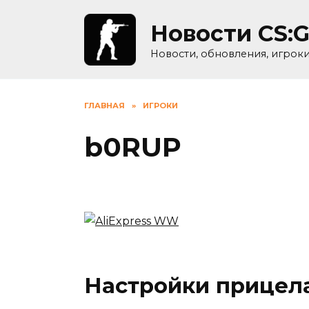
Skip
to
Новости CS:
content
Новости, обновления, игрок
ГЛАВНАЯ
»
ИГРОКИ
b0RUP
Настройки прицел