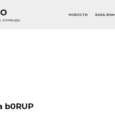
GO
НОВОСТИ
БАЗА ЗНА
и, команды
а b0RUP