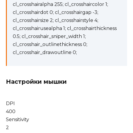
cl_crosshairalpha 255; cl_crosshaircolor 1;
cl_crosshairdot 0; cl_crosshairgap -3;
cl_crosshairsize 2; cl_crosshairstyle 4;
cl_crosshairusealpha 1; cl_crosshairthickness
0.5; cl_crosshair_sniper_width 1;
cl_crosshair_outlinethickness 0;
cl_crosshair_drawoutline 0;
Настройки мышки
DPI
400
Sensitivity
2