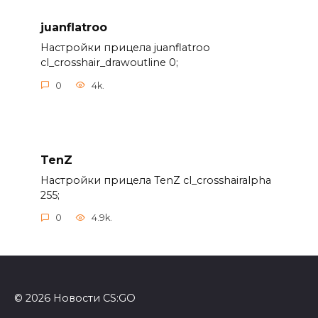
juanflatroo
Настройки прицела juanflatroo
cl_crosshair_drawoutline 0;
0
4k.
TenZ
Настройки прицела TenZ cl_crosshairalpha
255;
0
4.9k.
© 2026 Новости CS:GO