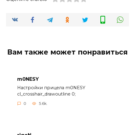
Вам также может понравиться
m0NESY
Настройки прицела m0NESY
cl_crosshair_drawoutline 0;
0
5.6k.