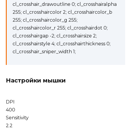
cl_crosshair_drawoutline 0; cl_crosshairalpha
255; cl_crosshaircolor 2; cl_crosshaircolor_b
255; cl_crosshaircolor_g 255;
cl_crosshaircolor_r 255; cl_crosshairdot 0;
cl_crosshairgap -2; cl_crosshairsize 2;
cl_crosshairstyle 4; cl_crosshairthickness 0;
cl_crosshair_sniper_width 1;
Настройки мышки
DPI
400
Sensitivity
2.2