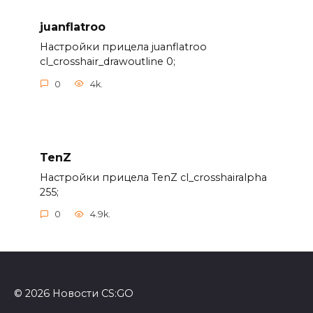
juanflatroo
Настройки прицела juanflatroo
cl_crosshair_drawoutline 0;
0
4k.
TenZ
Настройки прицела TenZ cl_crosshairalpha
255;
0
4.9k.
© 2026 Новости CS:GO