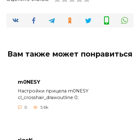
Вам также может понравиться
m0NESY
Настройки прицела m0NESY
cl_crosshair_drawoutline 0;
0
5.6k.