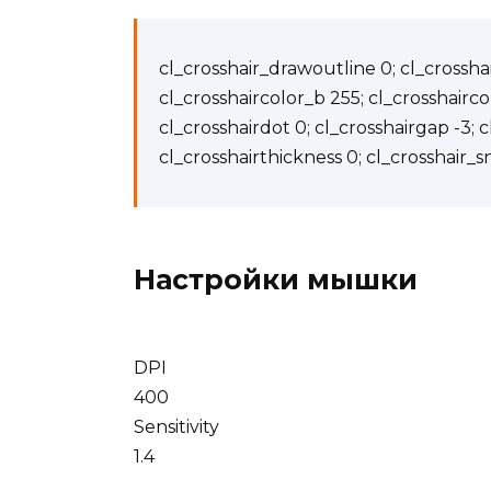
cl_crosshair_drawoutline 0; cl_crosshai
cl_crosshaircolor_b 255; cl_crosshairco
cl_crosshairdot 0; cl_crosshairgap -3; cl
cl_crosshairthickness 0; cl_crosshair_s
Настройки мышки
DPI
400
Sensitivity
1.4