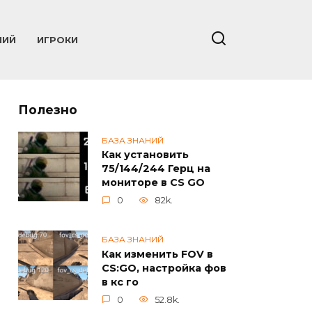
НИЙ
ИГРОКИ
Полезно
БАЗА ЗНАНИЙ
Как установить
75/144/244 Герц на
мониторе в CS GO
0
82k.
БАЗА ЗНАНИЙ
Как изменить FOV в
CS:GO, настройка фов
в кс го
0
52.8k.