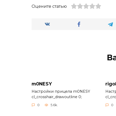
Оцените статью
В
m0NESY
rigo
Настройки прицела m0NESY
Наст
cl_crosshair_drawoutline 0;
cl_cr
0
5.6k.
0