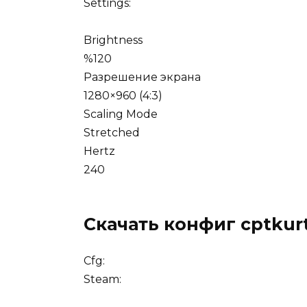
Settings:
Brightness
%120
Разрешение экрана
1280×960 (4:3)
Scaling Mode
Stretched
Hertz
240
Скачать конфиг cptkur
Cfg:
Steam: