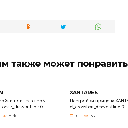
ам также может понравить
N
XANTARES
ройки прицела rigoN
Настройки прицела XANT
osshair_drawoutline 0;
cl_crosshair_drawoutline 0;
5.7k.
0
5.7k.