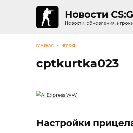
Skip
to
Новости CS:
content
Новости, обновления, игрок
ГЛАВНАЯ
»
ИГРОКИ
cptkurtka023
Настройки прицела