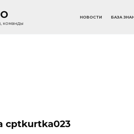
GO
НОВОСТИ
БАЗА ЗНА
и, команды
 cptkurtka023