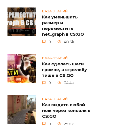
БАЗА ЗНАНИЙ
Как уменьшить
размер и
переместить
net_graph в CS:GO
0
48.3k.
БАЗА ЗНАНИЙ
Как сделать шаги
громче, а стрельбу
тише в CS:GO
0
34.4k.
БАЗА ЗНАНИЙ
Как выдать любой
нож через консоль в
CS:GO
0
25.8k.