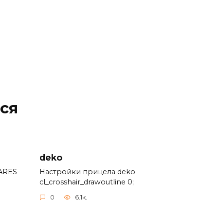
ся
deko
ARES
Настройки прицела deko
cl_crosshair_drawoutline 0;
0
6.1k.