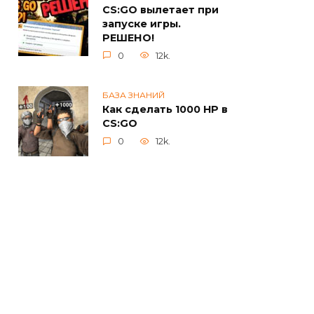
CS:GO вылетает при
запуске игры.
РЕШЕНО!
0
12k.
БАЗА ЗНАНИЙ
Как сделать 1000 HP в
CS:GO
0
12k.