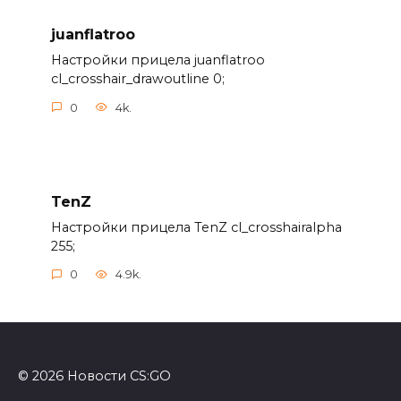
juanflatroo
Настройки прицела juanflatroo
cl_crosshair_drawoutline 0;
0
4k.
TenZ
Настройки прицела TenZ cl_crosshairalpha
255;
0
4.9k.
© 2026 Новости CS:GO