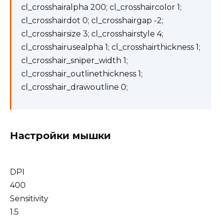
cl_crosshairalpha 200; cl_crosshaircolor 1;
cl_crosshairdot 0; cl_crosshairgap -2;
cl_crosshairsize 3; cl_crosshairstyle 4;
cl_crosshairusealpha 1; cl_crosshairthickness 1;
cl_crosshair_sniper_width 1;
cl_crosshair_outlinethickness 1;
cl_crosshair_drawoutline 0;
Настройки мышки
DPI
400
Sensitivity
1.5