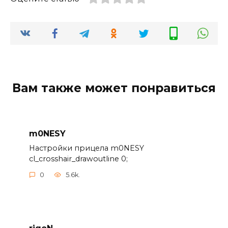
Вам также может понравиться
m0NESY
Настройки прицела m0NESY
cl_crosshair_drawoutline 0;
0
5.6k.