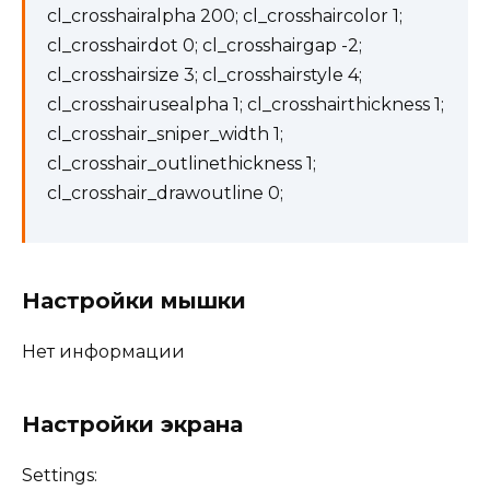
cl_crosshairalpha 200; cl_crosshaircolor 1;
cl_crosshairdot 0; cl_crosshairgap -2;
cl_crosshairsize 3; cl_crosshairstyle 4;
cl_crosshairusealpha 1; cl_crosshairthickness 1;
cl_crosshair_sniper_width 1;
cl_crosshair_outlinethickness 1;
cl_crosshair_drawoutline 0;
Настройки мышки
Нет информации
Настройки экрана
Settings: