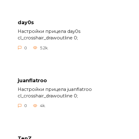
day0s
Настройки прицела day0s
cl_crosshair_drawoutline 0;
0
5.2k.
juanflatroo
Настройки прицела juanflatroo
cl_crosshair_drawoutline 0;
0
4k.
TenZ