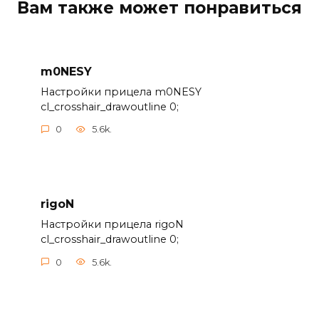
Вам также может понравиться
m0NESY
Настройки прицела m0NESY
cl_crosshair_drawoutline 0;
0
5.6k.
rigoN
Настройки прицела rigoN
cl_crosshair_drawoutline 0;
0
5.6k.