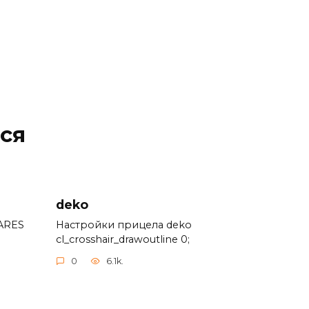
ся
deko
ARES
Настройки прицела deko
cl_crosshair_drawoutline 0;
0
6.1k.