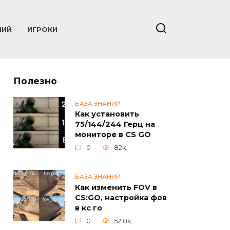
НИЙ
ИГРОКИ
Полезно
БАЗА ЗНАНИЙ
Как установить
75/144/244 Герц на
мониторе в CS GO
0
82k.
БАЗА ЗНАНИЙ
Как изменить FOV в
CS:GO, настройка фов
в кс го
0
52.8k.