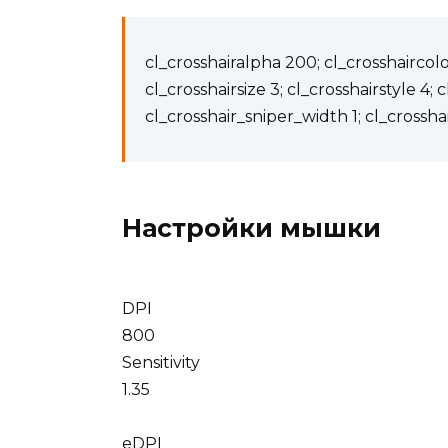
cl_crosshairalpha 200; cl_crosshaircolor
cl_crosshairsize 3; cl_crosshairstyle 4; 
cl_crosshair_sniper_width 1; cl_crossha
Настройки мышки
DPI
800
Sensitivity
1.35
eDPI