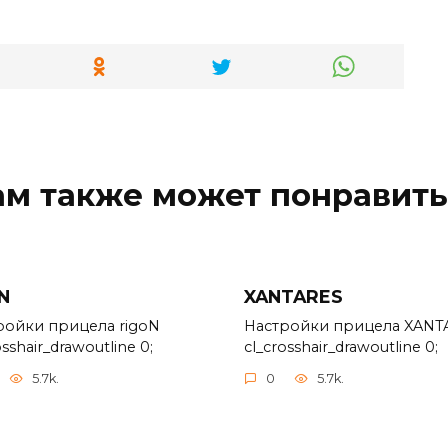
ам также может понравить
N
XANTARES
ройки прицела rigoN
Настройки прицела XANT
osshair_drawoutline 0;
cl_crosshair_drawoutline 0;
5.7k.
0
5.7k.