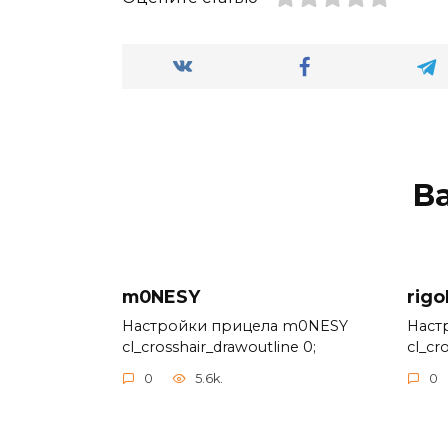
В
m0NESY
rigo
Настройки прицела m0NESY
Наст
cl_crosshair_drawoutline 0;
cl_cr
0
5.6k.
0