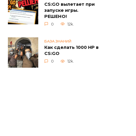
CS:GO вылетает при
запуске игры.
РЕШЕНО!
0
12k.
БАЗА ЗНАНИЙ
Как сделать 1000 HP в
CS:GO
0
12k.