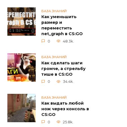
БАЗА ЗНАНИЙ
Как уменьшить
размер и
переместить
net_graph в CS:GO
0
48.3k.
БАЗА ЗНАНИЙ
Как сделать шаги
громче, а стрельбу
тише в CS:GO
0
34.4k.
БАЗА ЗНАНИЙ
Как выдать любой
нож через консоль в
CS:GO
0
25.8k.