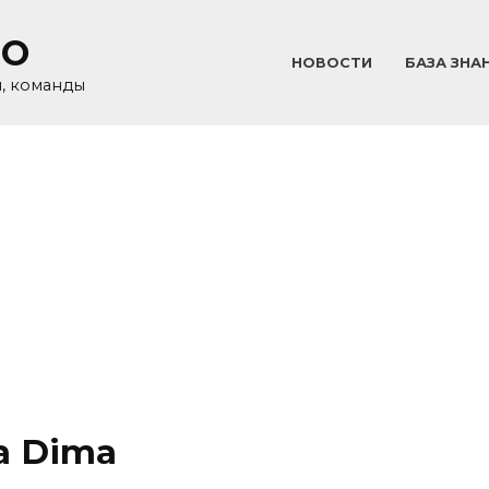
GO
НОВОСТИ
БАЗА ЗНА
и, команды
а Dima