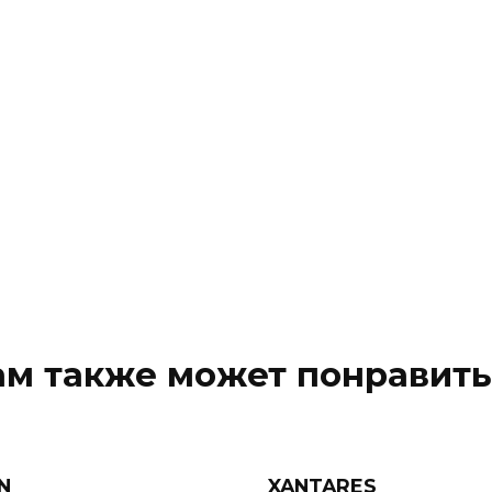
ам также может понравить
N
XANTARES