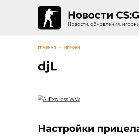
Skip
to
Новости CS:
content
Новости, обновления, игрок
ГЛАВНАЯ
»
ИГРОКИ
djL
Настройки прицела