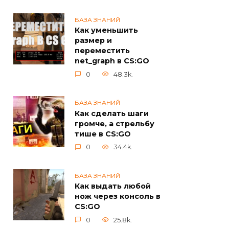
БАЗА ЗНАНИЙ
Как уменьшить
размер и
переместить
net_graph в CS:GO
0
48.3k.
БАЗА ЗНАНИЙ
Как сделать шаги
громче, а стрельбу
тише в CS:GO
0
34.4k.
БАЗА ЗНАНИЙ
Как выдать любой
нож через консоль в
CS:GO
0
25.8k.