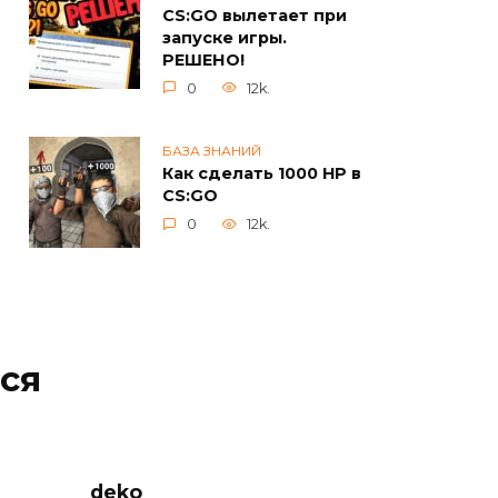
CS:GO вылетает при
запуске игры.
РЕШЕНО!
0
12k.
БАЗА ЗНАНИЙ
Как сделать 1000 HP в
CS:GO
0
12k.
ся
deko