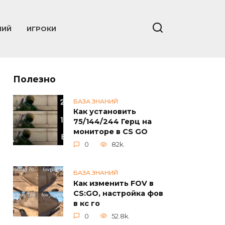
НИЙ
ИГРОКИ
Полезно
БАЗА ЗНАНИЙ
Как установить
75/144/244 Герц на
мониторе в CS GO
0
82k.
БАЗА ЗНАНИЙ
Как изменить FOV в
CS:GO, настройка фов
в кс го
0
52.8k.