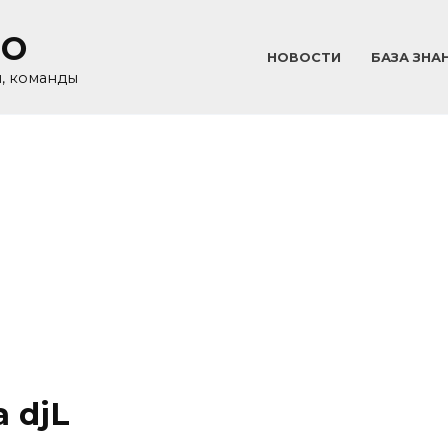
GO
НОВОСТИ
БАЗА ЗНА
и, команды
 djL