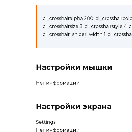
cl_crosshairalpha 200; cl_crosshaircolor
cl_crosshairsize 3; cl_crosshairstyle 4; 
cl_crosshair_sniper_width 1; cl_crossha
Настройки мышки
Нет информации
Настройки экрана
Settings:
Нет информации