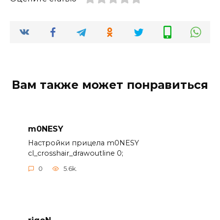
Вам также может понравиться
m0NESY
Настройки прицела m0NESY
cl_crosshair_drawoutline 0;
0
5.6k.