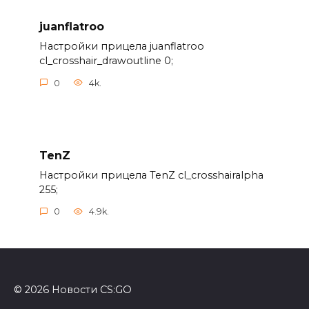
juanflatroo
Настройки прицела juanflatroo
cl_crosshair_drawoutline 0;
0
4k.
TenZ
Настройки прицела TenZ cl_crosshairalpha
255;
0
4.9k.
© 2026 Новости CS:GO