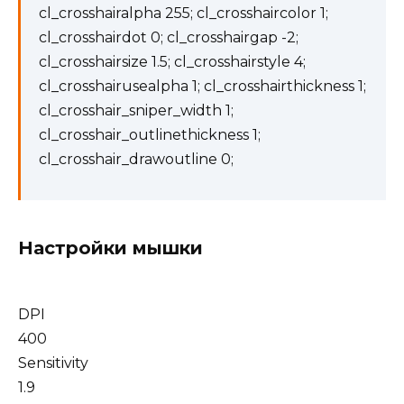
cl_crosshairalpha 255; cl_crosshaircolor 1;
cl_crosshairdot 0; cl_crosshairgap -2;
cl_crosshairsize 1.5; cl_crosshairstyle 4;
cl_crosshairusealpha 1; cl_crosshairthickness 1;
cl_crosshair_sniper_width 1;
cl_crosshair_outlinethickness 1;
cl_crosshair_drawoutline 0;
Настройки мышки
DPI
400
Sensitivity
1.9