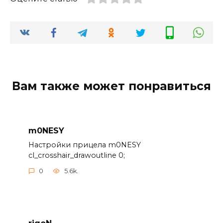
Вам также может понравиться
m0NESY
Настройки прицела m0NESY
cl_crosshair_drawoutline 0;
0
5.6k.