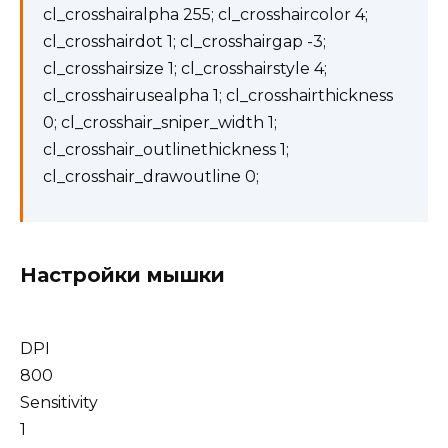
cl_crosshairalpha 255; cl_crosshaircolor 4;
cl_crosshairdot 1; cl_crosshairgap -3;
cl_crosshairsize 1; cl_crosshairstyle 4;
cl_crosshairusealpha 1; cl_crosshairthickness
0; cl_crosshair_sniper_width 1;
cl_crosshair_outlinethickness 1;
cl_crosshair_drawoutline 0;
Настройки мышки
DPI
800
Sensitivity
1