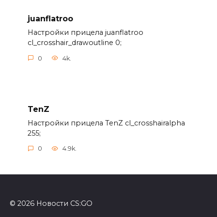
juanflatroo
Настройки прицела juanflatroo
cl_crosshair_drawoutline 0;
0
4k.
TenZ
Настройки прицела TenZ cl_crosshairalpha
255;
0
4.9k.
© 2026 Новости CS:GO