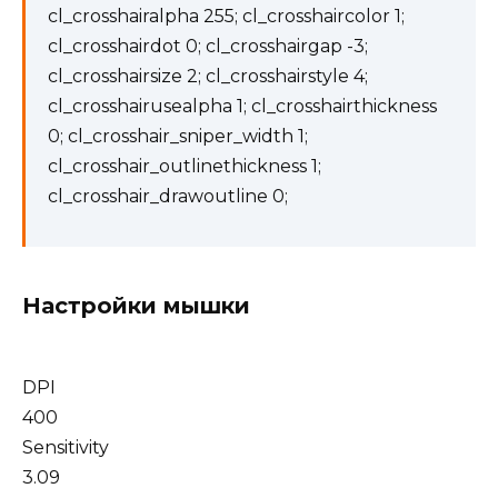
cl_crosshairalpha 255; cl_crosshaircolor 1;
cl_crosshairdot 0; cl_crosshairgap -3;
cl_crosshairsize 2; cl_crosshairstyle 4;
cl_crosshairusealpha 1; cl_crosshairthickness
0; cl_crosshair_sniper_width 1;
cl_crosshair_outlinethickness 1;
cl_crosshair_drawoutline 0;
Настройки мышки
DPI
400
Sensitivity
3.09