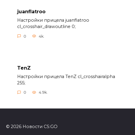
juanflatroo
Настройки прицела juanflatroo
cl_crosshair_drawoutline 0;
0
4k.
TenZ
Настройки прицела TenZ cl_crosshairalpha
255;
0
4.9k.
© 2026 Новости CS:GO