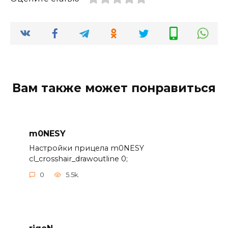
Вам также может понравиться
m0NESY
Настройки прицела m0NESY
cl_crosshair_drawoutline 0;
0
5.5k.