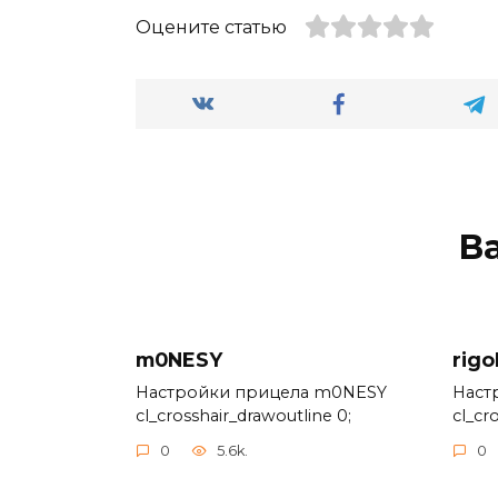
Оцените статью
В
m0NESY
rigo
Настройки прицела m0NESY
Наст
cl_crosshair_drawoutline 0;
cl_cr
0
5.6k.
0