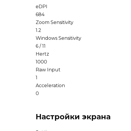
eDPI
684
Zoom Sensitivity
1.2
Windows Sensitivity
6 / 11
Hertz
1000
Raw Input
1
Acceleration
0
Настройки экрана