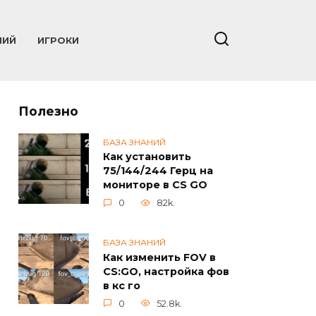
НИЙ
ИГРОКИ
Полезно
БАЗА ЗНАНИЙ
Как установить
75/144/244 Герц на
мониторе в CS GO
0
82k.
БАЗА ЗНАНИЙ
Как изменить FOV в
CS:GO, настройка фов
в кс го
0
52.8k.