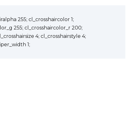
ralpha 255; cl_crosshaircolor 1;
lor_g 255; cl_crosshaircolor_r 200;
_crosshairsize 4; cl_crosshairstyle 4;
iper_width 1;