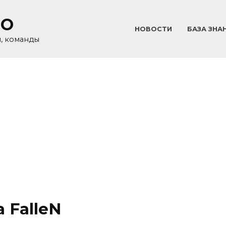
GO
НОВОСТИ
БАЗА ЗНА
и, команды
 FalleN