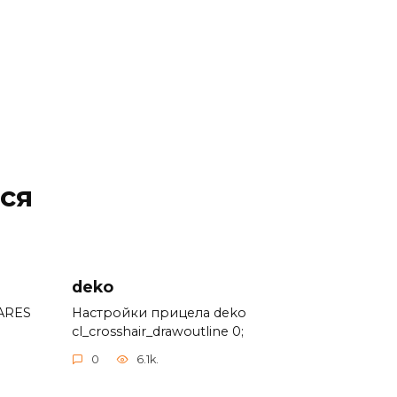
ся
deko
ARES
Настройки прицела deko
cl_crosshair_drawoutline 0;
0
6.1k.