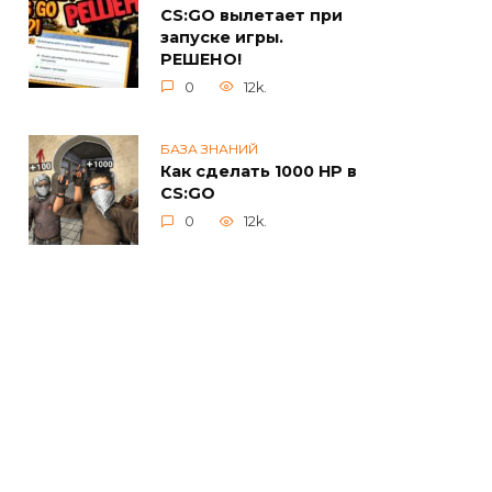
CS:GO вылетает при
запуске игры.
РЕШЕНО!
0
12k.
БАЗА ЗНАНИЙ
Как сделать 1000 HP в
CS:GO
0
12k.