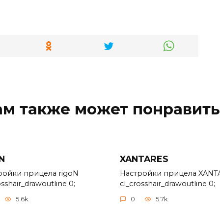
ам также может понравить
N
XANTARES
ройки прицела rigoN
Настройки прицела XANT
osshair_drawoutline 0;
cl_crosshair_drawoutline 0;
5.6k.
0
5.7k.