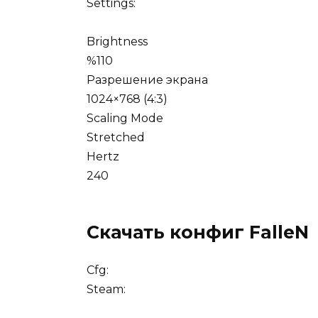
Settings:
Brightness
%110
Разрешение экрана
1024×768 (4:3)
Scaling Mode
Stretched
Hertz
240
Скачать конфиг FalleN
Cfg:
Steam: