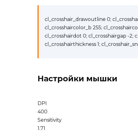
cl_crosshair_drawoutline 0; cl_crosshai
cl_crosshaircolor_b 255; cl_crosshairco
cl_crosshairdot 0; cl_crosshairgap -2; cl
cl_crosshairthickness 1; cl_crosshair_sn
Настройки мышки
DPI
400
Sensitivity
1.71