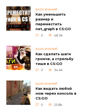
БАЗА ЗНАНИЙ
Как уменьшить
размер и
переместить
net_graph в CS:GO
0
48.3k.
БАЗА ЗНАНИЙ
Как сделать шаги
громче, а стрельбу
тише в CS:GO
0
34.4k.
БАЗА ЗНАНИЙ
Как выдать любой
нож через консоль в
CS:GO
0
25.8k.