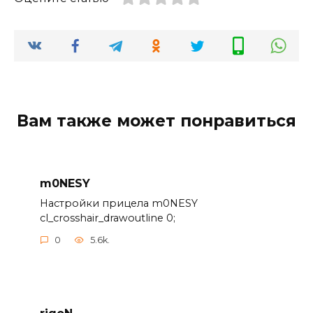
Вам также может понравиться
m0NESY
Настройки прицела m0NESY
cl_crosshair_drawoutline 0;
0
5.6k.