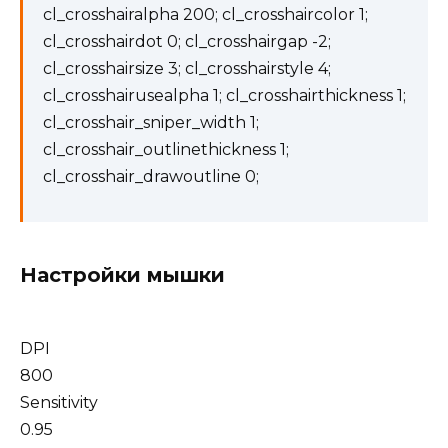
cl_crosshairalpha 200; cl_crosshaircolor 1;
cl_crosshairdot 0; cl_crosshairgap -2;
cl_crosshairsize 3; cl_crosshairstyle 4;
cl_crosshairusealpha 1; cl_crosshairthickness 1;
cl_crosshair_sniper_width 1;
cl_crosshair_outlinethickness 1;
cl_crosshair_drawoutline 0;
Настройки мышки
DPI
800
Sensitivity
0.95