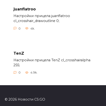
juanflatroo
Настройки прицела juanflatroo
cl_crosshair_drawoutline 0;
0
4k.
TenZ
Настройки прицела TenZ cl_crosshairalpha
255;
0
4.9k.
© 2026 Новости CS:GO