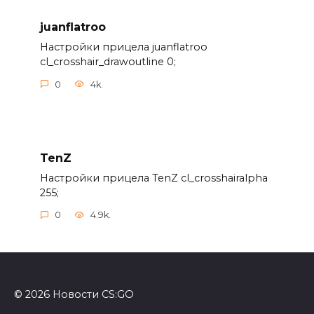
juanflatroo
Настройки прицела juanflatroo
cl_crosshair_drawoutline 0;
0
4k.
TenZ
Настройки прицела TenZ cl_crosshairalpha
255;
0
4.9k.
© 2026 Новости CS:GO