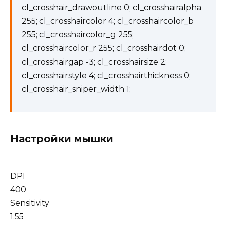
cl_crosshair_drawoutline 0; cl_crosshairalpha
255; cl_crosshaircolor 4; cl_crosshaircolor_b
255; cl_crosshaircolor_g 255;
cl_crosshaircolor_r 255; cl_crosshairdot 0;
cl_crosshairgap -3; cl_crosshairsize 2;
cl_crosshairstyle 4; cl_crosshairthickness 0;
cl_crosshair_sniper_width 1;
Настройки мышки
DPI
400
Sensitivity
1.55