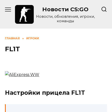
Skip
Новости CS:GO
to
content
Новости, обновления, игроки,
команды
ГЛАВНАЯ
»
ИГРОКИ
FL1T
Настройки прицела FL1T