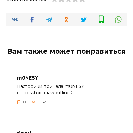
Вам также может понравиться
m0NESY
Настройки прицела m0NESY
cl_crosshair_drawoutline 0;
0
5.6k.