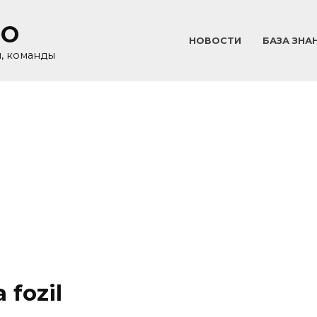
GO
НОВОСТИ
БАЗА ЗНА
и, команды
fozil