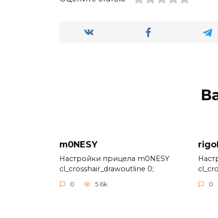
В
m0NESY
rigo
Настройки прицела m0NESY
Наст
cl_crosshair_drawoutline 0;
cl_cr
0
5.6k.
0