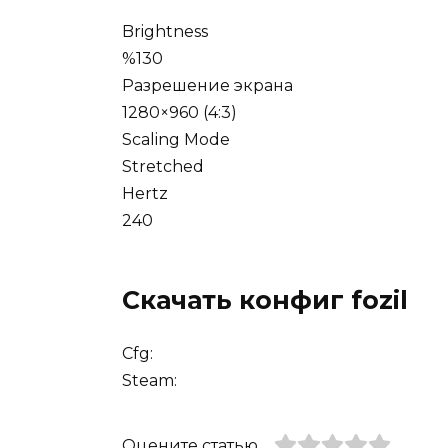
Brightness
%130
Разрешение экрана
1280×960 (4:3)
Scaling Mode
Stretched
Hertz
240
Скачать конфиг fozil
Cfg:
Steam:
Оцените статью