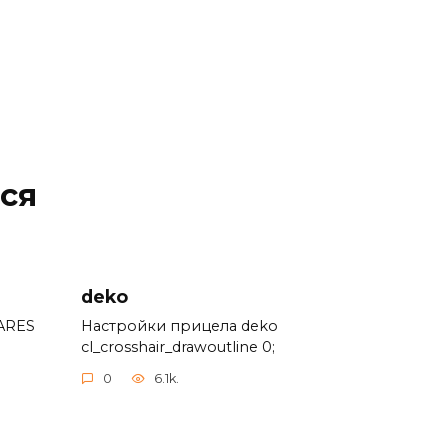
ся
deko
ARES
Настройки прицела deko
cl_crosshair_drawoutline 0;
0
6.1k.