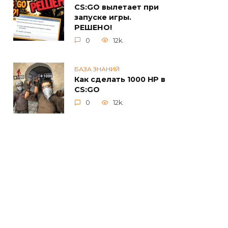
CS:GO вылетает при
запуске игры.
РЕШЕНО!
0
12k.
БАЗА ЗНАНИЙ
Как сделать 1000 HP в
CS:GO
0
12k.