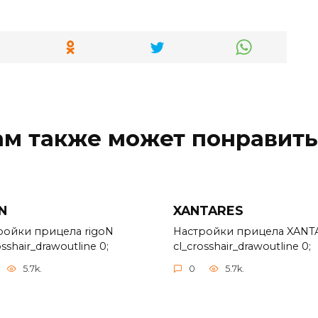
ам также может понравить
N
XANTARES
ройки прицела rigoN
Настройки прицела XANT
osshair_drawoutline 0;
cl_crosshair_drawoutline 0;
5.7k.
0
5.7k.