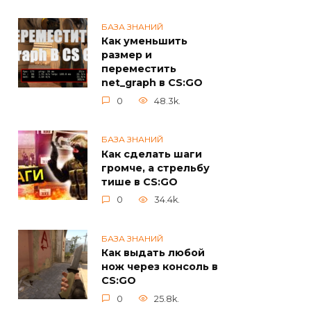
БАЗА ЗНАНИЙ
Как уменьшить
размер и
переместить
net_graph в CS:GO
0
48.3k.
БАЗА ЗНАНИЙ
Как сделать шаги
громче, а стрельбу
тише в CS:GO
0
34.4k.
БАЗА ЗНАНИЙ
Как выдать любой
нож через консоль в
CS:GO
0
25.8k.