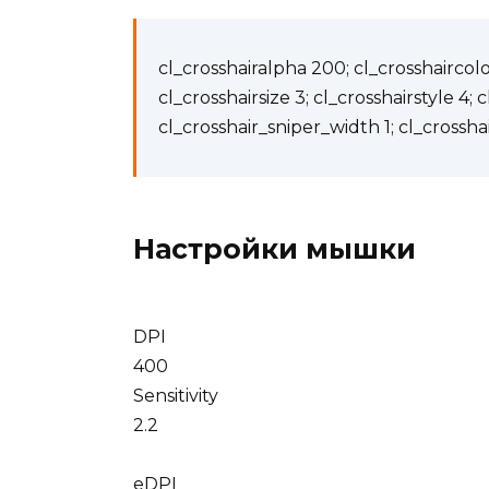
cl_crosshairalpha 200; cl_crosshaircolor
cl_crosshairsize 3; cl_crosshairstyle 4; 
cl_crosshair_sniper_width 1; cl_crossha
Настройки мышки
DPI
400
Sensitivity
2.2
eDPI