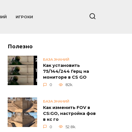
НИЙ
ИГРОКИ
Полезно
БАЗА ЗНАНИЙ
Как установить
75/144/244 Герц на
мониторе в CS GO
0
82k.
БАЗА ЗНАНИЙ
Как изменить FOV в
CS:GO, настройка фов
в кс го
0
52.8k.