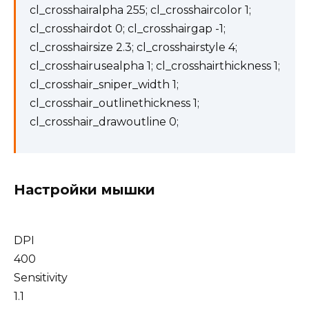
cl_crosshairalpha 255; cl_crosshaircolor 1;
cl_crosshairdot 0; cl_crosshairgap -1;
cl_crosshairsize 2.3; cl_crosshairstyle 4;
cl_crosshairusealpha 1; cl_crosshairthickness 1;
cl_crosshair_sniper_width 1;
cl_crosshair_outlinethickness 1;
cl_crosshair_drawoutline 0;
Настройки мышки
DPI
400
Sensitivity
1.1