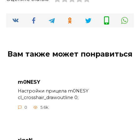
Вам также может понравиться
m0NESY
Настройки прицела m0NESY
cl_crosshair_drawoutline 0;
0
5.6k.