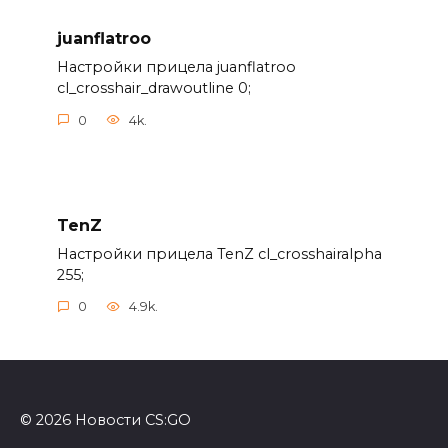
juanflatroo
Настройки прицела juanflatroo
cl_crosshair_drawoutline 0;
0
4k.
TenZ
Настройки прицела TenZ cl_crosshairalpha
255;
0
4.9k.
© 2026 Новости CS:GO