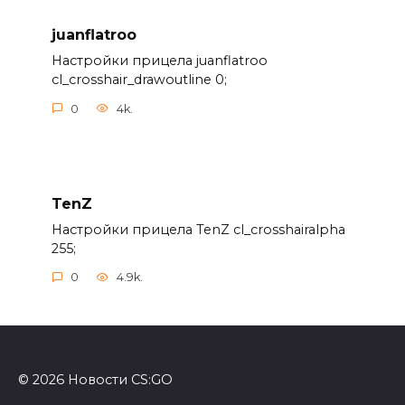
juanflatroo
Настройки прицела juanflatroo
cl_crosshair_drawoutline 0;
0
4k.
TenZ
Настройки прицела TenZ cl_crosshairalpha
255;
0
4.9k.
© 2026 Новости CS:GO