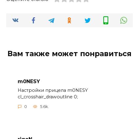
Вам также может понравиться
m0NESY
Настройки прицела m0NESY
cl_crosshair_drawoutline 0;
0
5.6k.