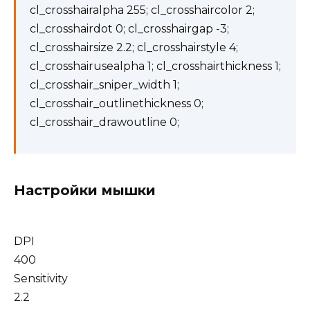
cl_crosshairalpha 255; cl_crosshaircolor 2;
cl_crosshairdot 0; cl_crosshairgap -3;
cl_crosshairsize 2.2; cl_crosshairstyle 4;
cl_crosshairusealpha 1; cl_crosshairthickness 1;
cl_crosshair_sniper_width 1;
cl_crosshair_outlinethickness 0;
cl_crosshair_drawoutline 0;
Настройки мышки
DPI
400
Sensitivity
2.2