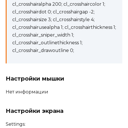
cl_crosshairalpha 200; cl_crosshaircolor 1;
cl_crosshairdot 0; cl_crosshairgap -2;
cl_crosshairsize 3; cl_crosshairstyle 4;
cl_crosshairusealpha 1; cl_crosshairthickness 1;
cl_crosshair_sniper_width 1;
cl_crosshair_outlinethickness 1;
cl_crosshair_drawoutline 0;
Настройки мышки
Нет информации
Настройки экрана
Settings: