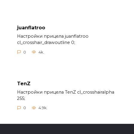
juanflatroo
Настройки прицела juanflatroo
cl_crosshair_drawoutline 0;
0
4k.
TenZ
Настройки прицела TenZ cl_crosshairalpha
255;
0
4.9k.