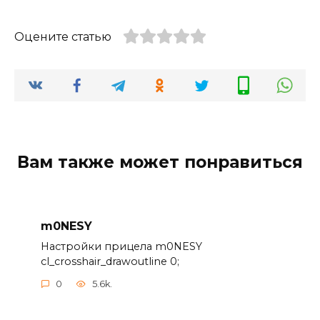
Оцените статью
Вам также может понравиться
m0NESY
Настройки прицела m0NESY
cl_crosshair_drawoutline 0;
0
5.6k.