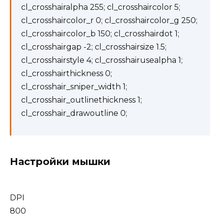
cl_crosshairalpha 255; cl_crosshaircolor 5;
cl_crosshaircolor_r 0; cl_crosshaircolor_g 250;
cl_crosshaircolor_b 150; cl_crosshairdot 1;
cl_crosshairgap -2; cl_crosshairsize 1.5;
cl_crosshairstyle 4; cl_crosshairusealpha 1;
cl_crosshairthickness 0;
cl_crosshair_sniper_width 1;
cl_crosshair_outlinethickness 1;
cl_crosshair_drawoutline 0;
Настройки мышки
DPI
800