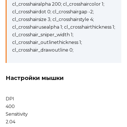
cl_crosshairalpha 200; cl_crosshaircolor 1;
cl_crosshairdot 0; cl_crosshairgap -2;
cl_crosshairsize 3; cl_crosshairstyle 4;
cl_crosshairusealpha 1; cl_crosshairthickness 1;
cl_crosshair_sniper_width 1;
cl_crosshair_outlinethickness 1;
cl_crosshair_drawoutline 0;
Настройки мышки
DPI
400
Sensitivity
2.04