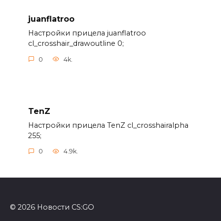
juanflatroo
Настройки прицела juanflatroo
cl_crosshair_drawoutline 0;
0
4k.
TenZ
Настройки прицела TenZ cl_crosshairalpha
255;
0
4.9k.
© 2026 Новости CS:GO