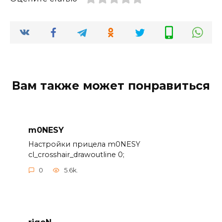
Вам также может понравиться
m0NESY
Настройки прицела m0NESY
cl_crosshair_drawoutline 0;
0
5.6k.