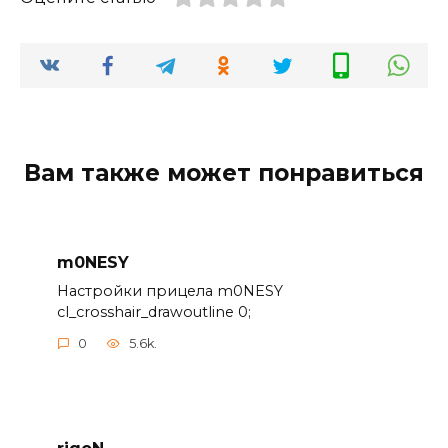
Вам также может понравиться
m0NESY
Настройки прицела m0NESY
cl_crosshair_drawoutline 0;
0
5.6k.