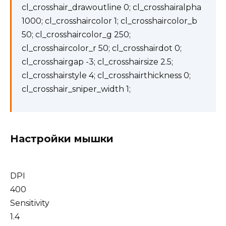
cl_crosshair_drawoutline 0; cl_crosshairalpha
1000; cl_crosshaircolor 1; cl_crosshaircolor_b
50; cl_crosshaircolor_g 250;
cl_crosshaircolor_r 50; cl_crosshairdot 0;
cl_crosshairgap -3; cl_crosshairsize 2.5;
cl_crosshairstyle 4; cl_crosshairthickness 0;
cl_crosshair_sniper_width 1;
Настройки мышки
DPI
400
Sensitivity
1.4