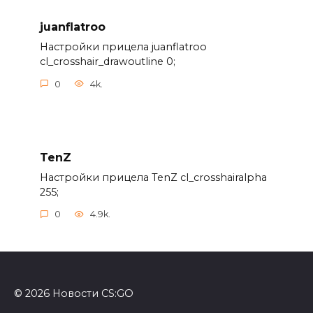
juanflatroo
Настройки прицела juanflatroo
cl_crosshair_drawoutline 0;
0
4k.
TenZ
Настройки прицела TenZ cl_crosshairalpha
255;
0
4.9k.
© 2026 Новости CS:GO