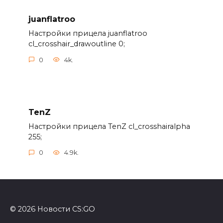
juanflatroo
Настройки прицела juanflatroo
cl_crosshair_drawoutline 0;
0
4k.
TenZ
Настройки прицела TenZ cl_crosshairalpha
255;
0
4.9k.
© 2026 Новости CS:GO