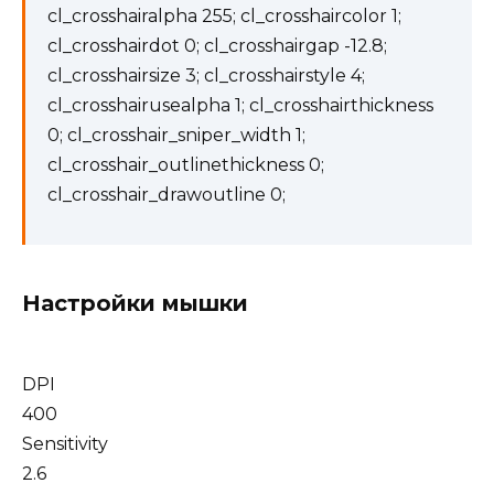
cl_crosshairalpha 255; cl_crosshaircolor 1;
cl_crosshairdot 0; cl_crosshairgap -12.8;
cl_crosshairsize 3; cl_crosshairstyle 4;
cl_crosshairusealpha 1; cl_crosshairthickness
0; cl_crosshair_sniper_width 1;
cl_crosshair_outlinethickness 0;
cl_crosshair_drawoutline 0;
Настройки мышки
DPI
400
Sensitivity
2.6