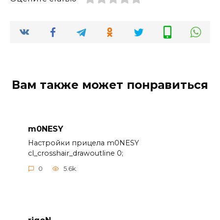
Вам также может понравиться
m0NESY
Настройки прицела m0NESY
cl_crosshair_drawoutline 0;
0
5.6k.