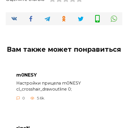
Вам также может понравиться
m0NESY
Настройки прицела m0NESY
cl_crosshair_drawoutline 0;
0
5.6k.