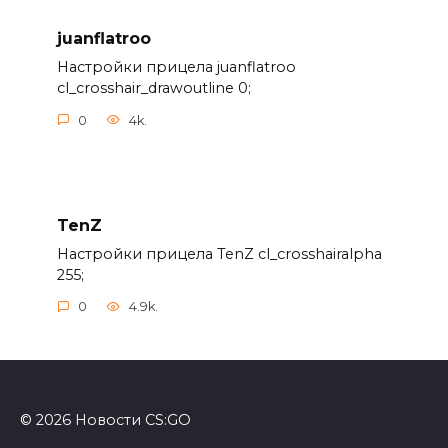
juanflatroo
Настройки прицела juanflatroo
cl_crosshair_drawoutline 0;
0
4k.
TenZ
Настройки прицела TenZ cl_crosshairalpha
255;
0
4.9k.
© 2026 Новости CS:GO