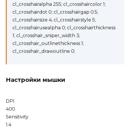
cl_crosshairalpha 255; cl_crosshaircolor 1;
cl_crosshairdot 0; cl_crosshairgap 0.5;
cl_crosshairsize 4; cl_crosshairstyle 5;
cl_crosshairusealpha 0; cl_crosshairthickness
1; cl_crosshair_sniper_width 3;
cl_crosshair_outlinethickness 1;
cl_crosshair_drawoutline 0;
Настройки мышки
DPI
400
Sensitivity
1.4