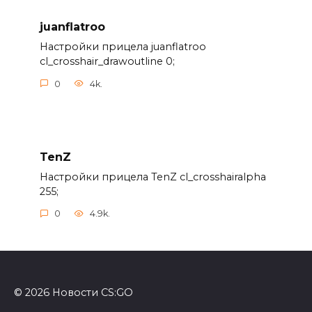
juanflatroo
Настройки прицела juanflatroo
cl_crosshair_drawoutline 0;
0
4k.
TenZ
Настройки прицела TenZ cl_crosshairalpha
255;
0
4.9k.
© 2026 Новости CS:GO