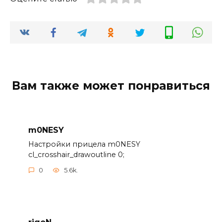
Вам также может понравиться
m0NESY
Настройки прицела m0NESY
cl_crosshair_drawoutline 0;
0
5.6k.