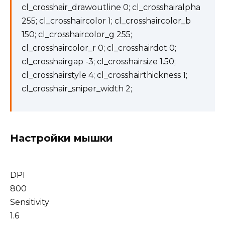
cl_crosshair_drawoutline 0; cl_crosshairalpha
255; cl_crosshaircolor 1; cl_crosshaircolor_b
150; cl_crosshaircolor_g 255;
cl_crosshaircolor_r 0; cl_crosshairdot 0;
cl_crosshairgap -3; cl_crosshairsize 1.50;
cl_crosshairstyle 4; cl_crosshairthickness 1;
cl_crosshair_sniper_width 2;
Настройки мышки
DPI
800
Sensitivity
1.6