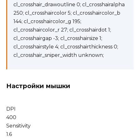
cl_crosshair_drawoutline 0; cl_crosshairalpha
250; cl_crosshaircolor 5; cl_crosshaircolor_b
144; cl_crosshaircolor_g 195;
cl_crosshaircolor_r 27; cl_crosshairdot 1;
cl_crosshairgap -3; cl_crosshairsize 1;
cl_crosshairstyle 4; cl_crosshairthickness 0;
cl_crosshair_sniper_width unknown;
Настройки мышки
DPI
400
Sensitivity
1.6