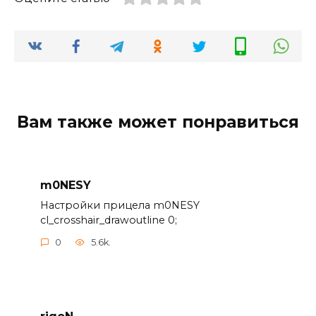
Вам также может понравиться
m0NESY
Настройки прицела m0NESY
cl_crosshair_drawoutline 0;
0
5.6k.