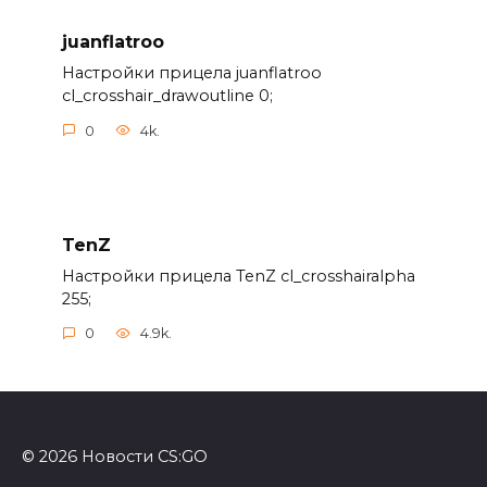
juanflatroo
Настройки прицела juanflatroo
cl_crosshair_drawoutline 0;
0
4k.
TenZ
Настройки прицела TenZ cl_crosshairalpha
255;
0
4.9k.
© 2026 Новости CS:GO