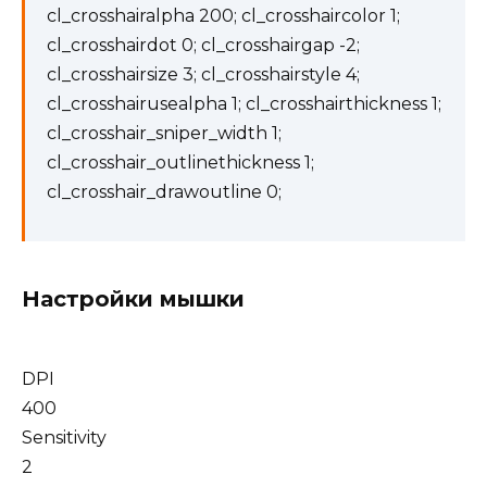
cl_crosshairalpha 200; cl_crosshaircolor 1;
cl_crosshairdot 0; cl_crosshairgap -2;
cl_crosshairsize 3; cl_crosshairstyle 4;
cl_crosshairusealpha 1; cl_crosshairthickness 1;
cl_crosshair_sniper_width 1;
cl_crosshair_outlinethickness 1;
cl_crosshair_drawoutline 0;
Настройки мышки
DPI
400
Sensitivity
2