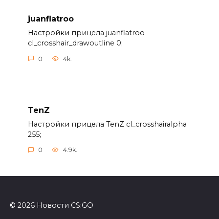
juanflatroo
Настройки прицела juanflatroo
cl_crosshair_drawoutline 0;
0
4k.
TenZ
Настройки прицела TenZ cl_crosshairalpha
255;
0
4.9k.
© 2026 Новости CS:GO