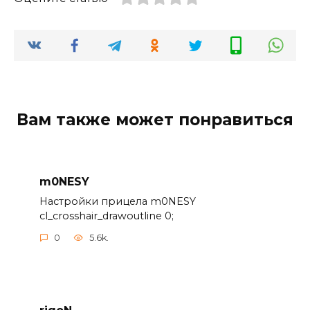
Вам также может понравиться
m0NESY
Настройки прицела m0NESY
cl_crosshair_drawoutline 0;
0
5.6k.