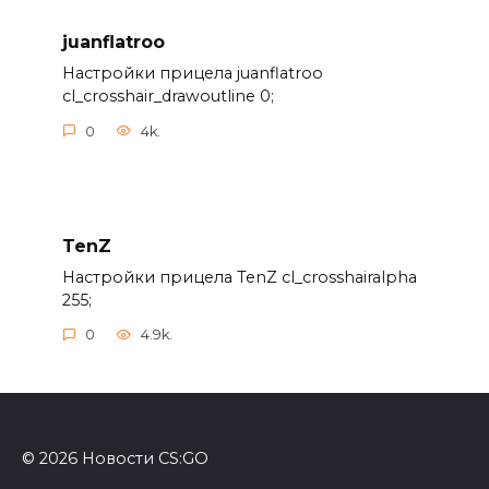
juanflatroo
Настройки прицела juanflatroo
cl_crosshair_drawoutline 0;
0
4k.
TenZ
Настройки прицела TenZ cl_crosshairalpha
255;
0
4.9k.
© 2026 Новости CS:GO