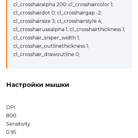
cl_crosshairalpha 200; cl_crosshaircolor 1;
cl_crosshairdot 0; cl_crosshairgap -2;
cl_crosshairsize 3; cl_crosshairstyle 4;
cl_crosshairusealpha 1; cl_crosshairthickness 1;
cl_crosshair_sniper_width 1;
cl_crosshair_outlinethickness 1;
cl_crosshair_drawoutline 0;
Настройки мышки
DPI
800
Sensitivity
0.95