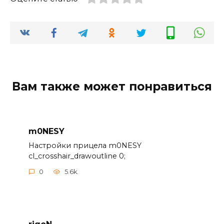
Вам также может понравиться
m0NESY
Настройки прицела m0NESY
cl_crosshair_drawoutline 0;
0
5.6k.