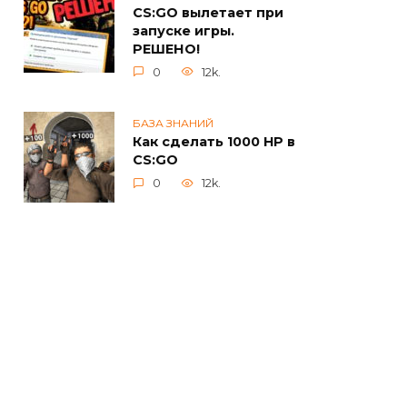
CS:GO вылетает при
запуске игры.
РЕШЕНО!
0
12k.
БАЗА ЗНАНИЙ
Как сделать 1000 HP в
CS:GO
0
12k.