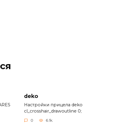
ся
deko
ARES
Настройки прицела deko
cl_crosshair_drawoutline 0;
0
6.1k.