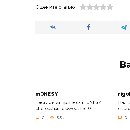
Оцените статью
В
m0NESY
rigo
Настройки прицела m0NESY
Наст
cl_crosshair_drawoutline 0;
cl_cr
0
5.5k.
0