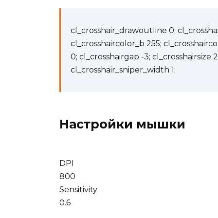
cl_crosshair_drawoutline 0; cl_crosshai
cl_crosshaircolor_b 255; cl_crosshairco
0; cl_crosshairgap -3; cl_crosshairsize 2
cl_crosshair_sniper_width 1;
Настройки мышки
DPI
800
Sensitivity
0.6