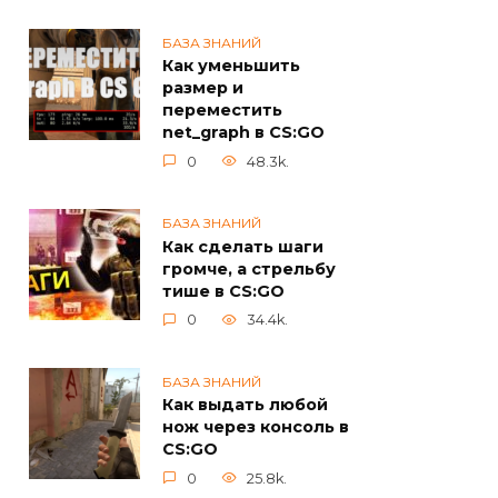
БАЗА ЗНАНИЙ
Как уменьшить
размер и
переместить
net_graph в CS:GO
0
48.3k.
БАЗА ЗНАНИЙ
Как сделать шаги
громче, а стрельбу
тише в CS:GO
0
34.4k.
БАЗА ЗНАНИЙ
Как выдать любой
нож через консоль в
CS:GO
0
25.8k.