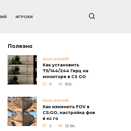
НИЙ
ИГРОКИ
Полезно
БАЗА ЗНАНИЙ
Как установить
75/144/244 Герц на
мониторе в CS GO
0
82k.
БАЗА ЗНАНИЙ
Как изменить FOV в
CS:GO, настройка фов
в кс го
0
52.8k.