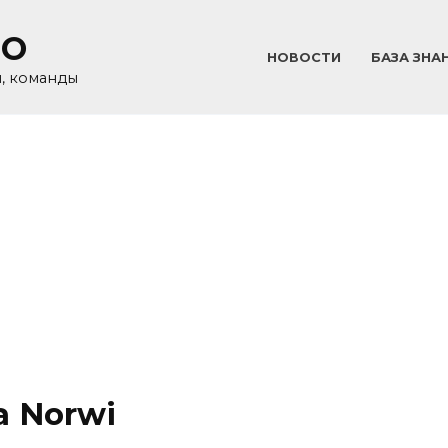
GO
НОВОСТИ
БАЗА ЗНА
и, команды
а Norwi