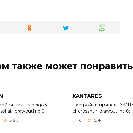
ам также может понравить
N
XANTARES
ройки прицела rigoN
Настройки прицела XANT
osshair_drawoutline 0;
cl_crosshair_drawoutline 0;
5.6k.
0
5.7k.