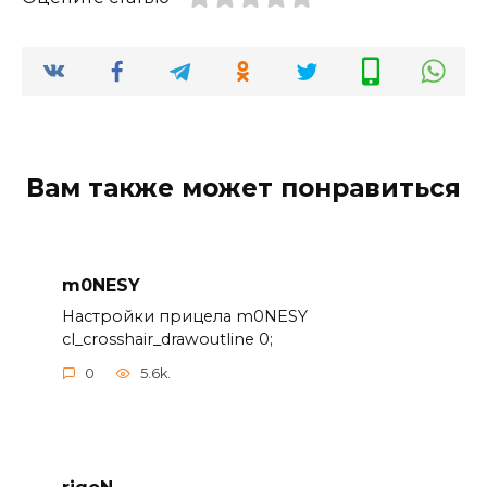
Вам также может понравиться
m0NESY
Настройки прицела m0NESY
cl_crosshair_drawoutline 0;
0
5.6k.