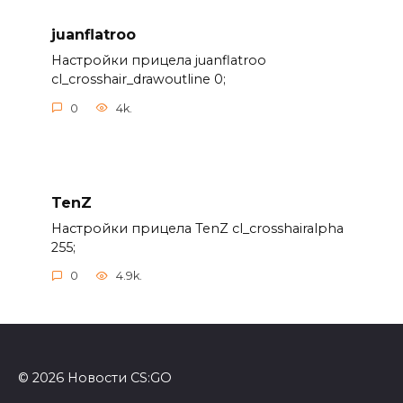
juanflatroo
Настройки прицела juanflatroo
cl_crosshair_drawoutline 0;
0
4k.
TenZ
Настройки прицела TenZ cl_crosshairalpha
255;
0
4.9k.
© 2026 Новости CS:GO