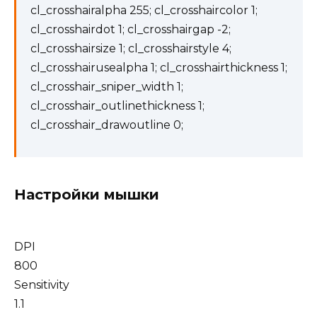
cl_crosshairalpha 255; cl_crosshaircolor 1;
cl_crosshairdot 1; cl_crosshairgap -2;
cl_crosshairsize 1; cl_crosshairstyle 4;
cl_crosshairusealpha 1; cl_crosshairthickness 1;
cl_crosshair_sniper_width 1;
cl_crosshair_outlinethickness 1;
cl_crosshair_drawoutline 0;
Настройки мышки
DPI
800
Sensitivity
1.1