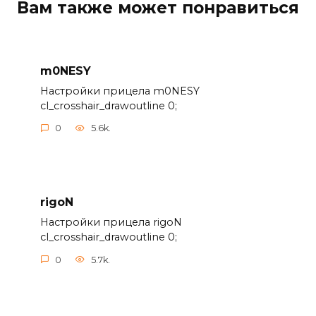
Вам также может понравиться
m0NESY
Настройки прицела m0NESY
cl_crosshair_drawoutline 0;
0
5.6k.
rigoN
Настройки прицела rigoN
cl_crosshair_drawoutline 0;
0
5.7k.