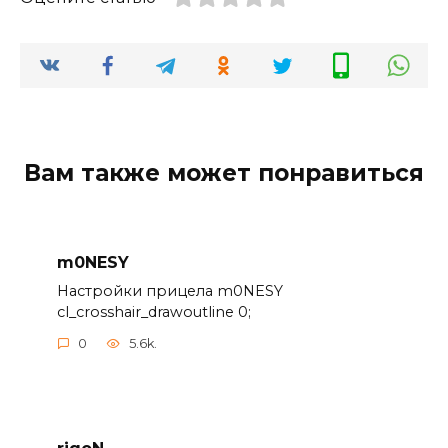
Вам также может понравиться
m0NESY
Настройки прицела m0NESY
cl_crosshair_drawoutline 0;
0
5.6k.