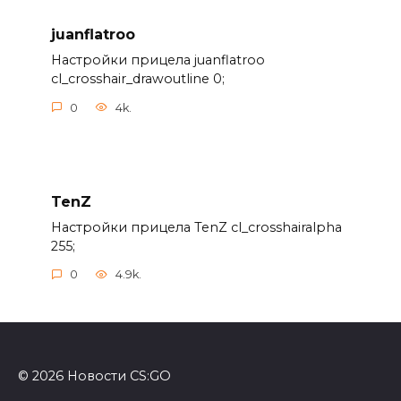
juanflatroo
Настройки прицела juanflatroo
cl_crosshair_drawoutline 0;
0
4k.
TenZ
Настройки прицела TenZ cl_crosshairalpha
255;
0
4.9k.
© 2026 Новости CS:GO