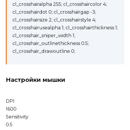
cl_crosshairalpha 255; cl_crosshaircolor 4;
cl_crosshairdot 0; cl_crosshairgap -3;
cl_crosshairsize 2; cl_crosshairstyle 4;
cl_crosshairusealpha 1; cl_crosshairthickness 1;
cl_crosshair_sniper_width 1;
cl_crosshair_outlinethickness 0.5;
cl_crosshair_drawoutline 0;
Настройки мышки
DPI
1600
Sensitivity
0.5