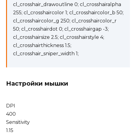
cl_crosshair_drawoutline 0; cl_crosshairalpha
255; cl_crosshaircolor 1; cl_crosshaircolor_b 50;
cl_crosshaircolor_g 250; cl_crosshaircolor_r
50; cl_crosshairdot 0; cl_crosshairgap -3;
cl_crosshairsize 2.5; cl_crosshairstyle 4;
cl_crosshairthickness 1.5;
cl_crosshair_sniper_width 1;
Настройки мышки
DPI
400
Sensitivity
1.15