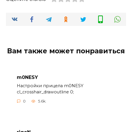
Вам также может понравиться
m0NESY
Настройки прицела m0NESY
cl_crosshair_drawoutline 0;
0
5.6k.