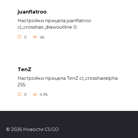
juanflatroo
Настройки прицела juanflatroo
cl_crosshair_drawoutline 0;
0
4k.
TenZ
Настройки прицела TenZ cl_crosshairalpha
255;
0
4.9k.
© 2026 Новости CS:GO