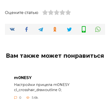
Оцените статью
Вам также может понравиться
m0NESY
Настройки прицела m0NESY
cl_crosshair_drawoutline 0;
0
5.6k.