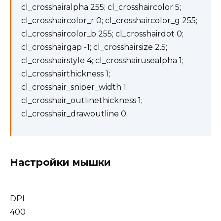
cl_crosshairalpha 255; cl_crosshaircolor 5;
cl_crosshaircolor_r 0; cl_crosshaircolor_g 255;
cl_crosshaircolor_b 255; cl_crosshairdot 0;
cl_crosshairgap -1; cl_crosshairsize 2.5;
cl_crosshairstyle 4; cl_crosshairusealpha 1;
cl_crosshairthickness 1;
cl_crosshair_sniper_width 1;
cl_crosshair_outlinethickness 1;
cl_crosshair_drawoutline 0;
Настройки мышки
DPI
400