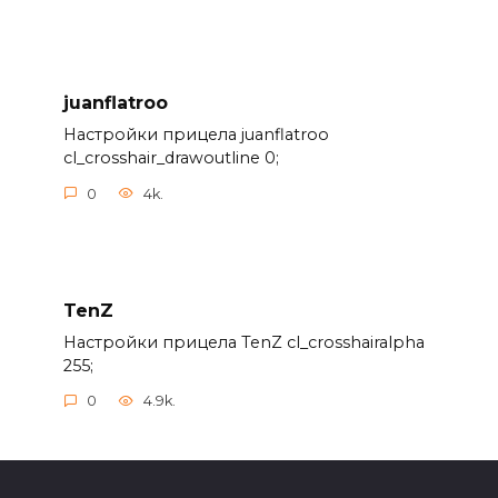
juanflatroo
Настройки прицела juanflatroo
cl_crosshair_drawoutline 0;
0
4k.
TenZ
Настройки прицела TenZ cl_crosshairalpha
255;
0
4.9k.