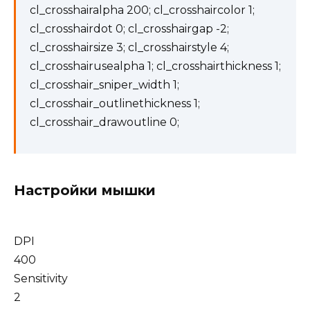
cl_crosshairalpha 200; cl_crosshaircolor 1;
cl_crosshairdot 0; cl_crosshairgap -2;
cl_crosshairsize 3; cl_crosshairstyle 4;
cl_crosshairusealpha 1; cl_crosshairthickness 1;
cl_crosshair_sniper_width 1;
cl_crosshair_outlinethickness 1;
cl_crosshair_drawoutline 0;
Настройки мышки
DPI
400
Sensitivity
2