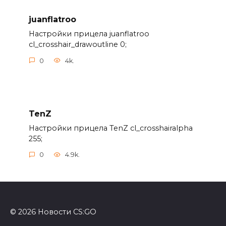
juanflatroo
Настройки прицела juanflatroo
cl_crosshair_drawoutline 0;
0
4k.
TenZ
Настройки прицела TenZ cl_crosshairalpha
255;
0
4.9k.
© 2026 Новости CS:GO