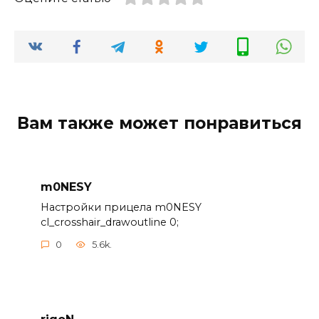
Вам также может понравиться
m0NESY
Настройки прицела m0NESY
cl_crosshair_drawoutline 0;
0
5.6k.