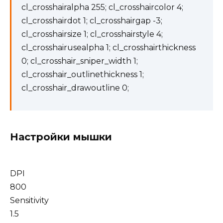
cl_crosshairalpha 255; cl_crosshaircolor 4;
cl_crosshairdot 1; cl_crosshairgap -3;
cl_crosshairsize 1; cl_crosshairstyle 4;
cl_crosshairusealpha 1; cl_crosshairthickness
0; cl_crosshair_sniper_width 1;
cl_crosshair_outlinethickness 1;
cl_crosshair_drawoutline 0;
Настройки мышки
DPI
800
Sensitivity
1.5