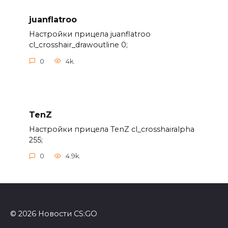
juanflatroo
Настройки прицела juanflatroo
cl_crosshair_drawoutline 0;
0
4k.
TenZ
Настройки прицела TenZ cl_crosshairalpha
255;
0
4.9k.
© 2026 Новости CS:GO