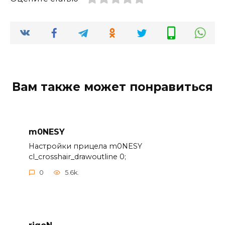
Вам также может понравиться
m0NESY
Настройки прицела m0NESY
cl_crosshair_drawoutline 0;
0
5.6k.