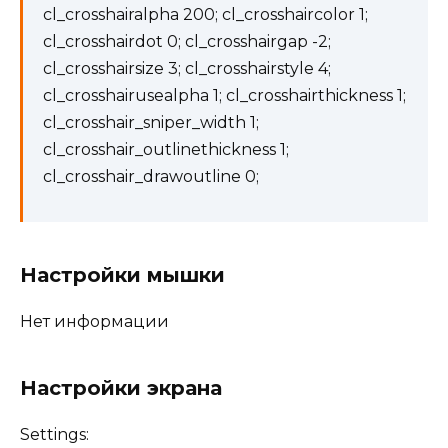
cl_crosshairalpha 200; cl_crosshaircolor 1;
cl_crosshairdot 0; cl_crosshairgap -2;
cl_crosshairsize 3; cl_crosshairstyle 4;
cl_crosshairusealpha 1; cl_crosshairthickness 1;
cl_crosshair_sniper_width 1;
cl_crosshair_outlinethickness 1;
cl_crosshair_drawoutline 0;
Настройки мышки
Нет информации
Настройки экрана
Settings: