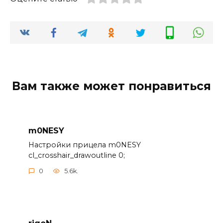
Вам также может понравиться
m0NESY
Настройки прицела m0NESY
cl_crosshair_drawoutline 0;
0
5.6k.