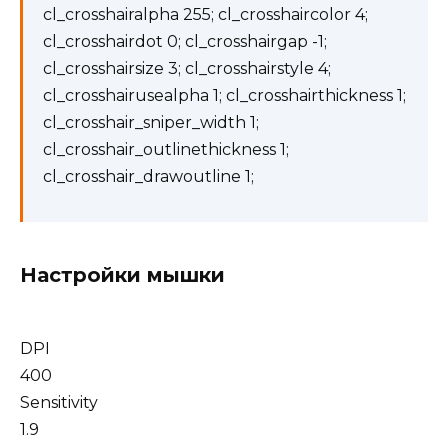
cl_crosshairalpha 255; cl_crosshaircolor 4;
cl_crosshairdot 0; cl_crosshairgap -1;
cl_crosshairsize 3; cl_crosshairstyle 4;
cl_crosshairusealpha 1; cl_crosshairthickness 1;
cl_crosshair_sniper_width 1;
cl_crosshair_outlinethickness 1;
cl_crosshair_drawoutline 1;
Настройки мышки
DPI
400
Sensitivity
1.9