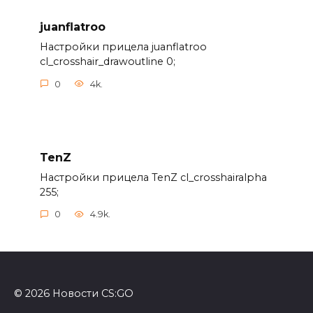
juanflatroo
Настройки прицела juanflatroo
cl_crosshair_drawoutline 0;
0
4k.
TenZ
Настройки прицела TenZ cl_crosshairalpha
255;
0
4.9k.
© 2026 Новости CS:GO