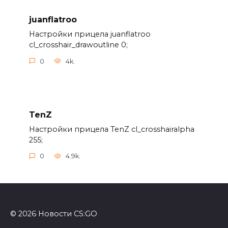
juanflatroo
Настройки прицела juanflatroo
cl_crosshair_drawoutline 0;
0
4k.
TenZ
Настройки прицела TenZ cl_crosshairalpha
255;
0
4.9k.
© 2026 Новости CS:GO