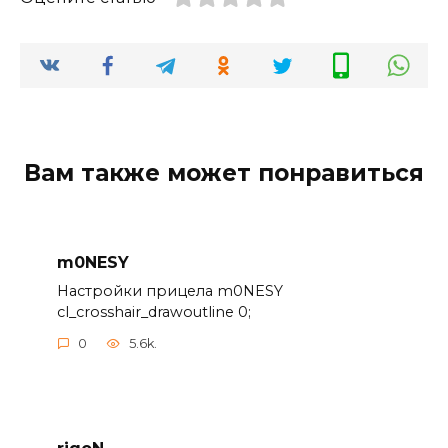
Вам также может понравиться
m0NESY
Настройки прицела m0NESY
cl_crosshair_drawoutline 0;
0
5.6k.