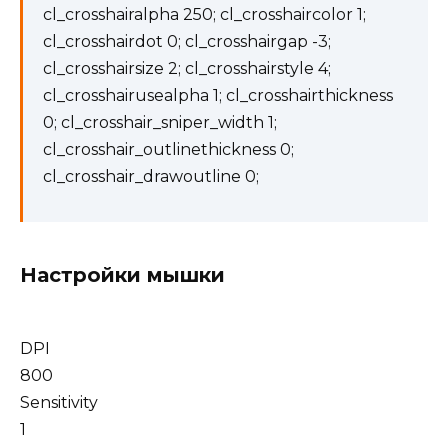
cl_crosshairalpha 250; cl_crosshaircolor 1;
cl_crosshairdot 0; cl_crosshairgap -3;
cl_crosshairsize 2; cl_crosshairstyle 4;
cl_crosshairusealpha 1; cl_crosshairthickness
0; cl_crosshair_sniper_width 1;
cl_crosshair_outlinethickness 0;
cl_crosshair_drawoutline 0;
Настройки мышки
DPI
800
Sensitivity
1