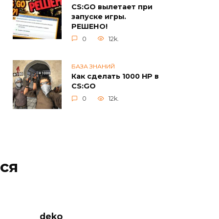
CS:GO вылетает при
запуске игры.
РЕШЕНО!
0
12k.
БАЗА ЗНАНИЙ
Как сделать 1000 HP в
CS:GO
0
12k.
ся
deko