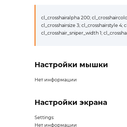
cl_crosshairalpha 200; cl_crosshaircolor
cl_crosshairsize 3; cl_crosshairstyle 4; 
cl_crosshair_sniper_width 1; cl_crossha
Настройки мышки
Нет информации
Настройки экрана
Settings:
Нет информации