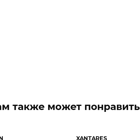
ам также может понравить
N
XANTARES