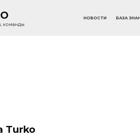
GO
НОВОСТИ
БАЗА ЗНА
и, команды
 Turko