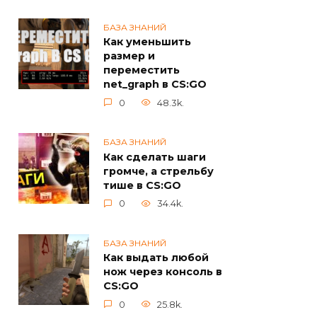
БАЗА ЗНАНИЙ
Как уменьшить
размер и
переместить
net_graph в CS:GO
0
48.3k.
БАЗА ЗНАНИЙ
Как сделать шаги
громче, а стрельбу
тише в CS:GO
0
34.4k.
БАЗА ЗНАНИЙ
Как выдать любой
нож через консоль в
CS:GO
0
25.8k.