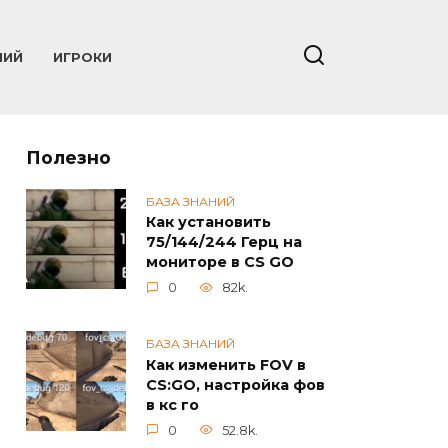
НИЙ
ИГРОКИ
Полезно
БАЗА ЗНАНИЙ
Как установить
75/144/244 Герц на
мониторе в CS GO
0
82k.
БАЗА ЗНАНИЙ
Как изменить FOV в
CS:GO, настройка фов
в кс го
0
52.8k.