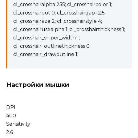
cl_crosshairalpha 255; cl_crosshaircolor 1;
cl_crosshairdot 0; cl_crosshairgap -2.5;
cl_crosshairsize 2; cl_crosshairstyle 4;
cl_crosshairusealpha 1; cl_crosshairthickness 1;
cl_crosshair_sniper_width 1;
cl_crosshair_outlinethickness 0;
cl_crosshair_drawoutline 1;
Настройки мышки
DPI
400
Sensitivity
2.6