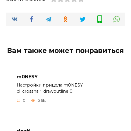
Вам также может понравиться
m0NESY
Настройки прицела m0NESY
cl_crosshair_drawoutline 0;
0
5.6k.