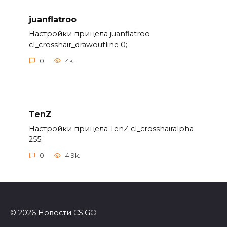
juanflatroo
Настройки прицела juanflatroo
cl_crosshair_drawoutline 0;
0
4k.
TenZ
Настройки прицела TenZ cl_crosshairalpha
255;
0
4.9k.
© 2026 Новости CS:GO