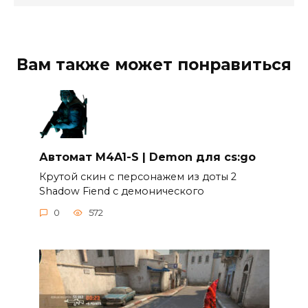
Вам также может понравиться
Автомат M4A1-S | Demon для cs:go
Крутой скин c персонажем из доты 2
Shadow Fiend c демонического
0
572