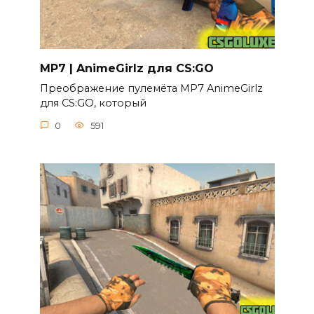
MP7 | AnimeGirlz для CS:GO
Преображение пулемёта MP7 AnimeGirlz
для CS:GO, который
0
591