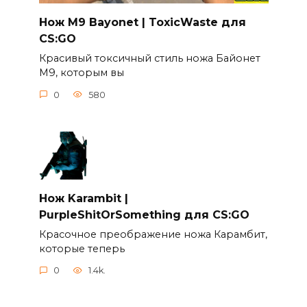
Нож M9 Bayonet | ToxicWaste для
CS:GO
Красивый токсичный стиль ножа Байонет
М9, которым вы
0
580
Нож Karambit |
PurpleShitOrSomething для CS:GO
Красочное преображение ножа Карамбит,
которые теперь
0
1.4k.