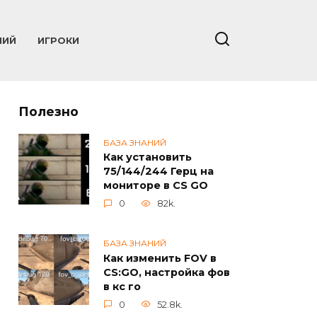
НИЙ
ИГРОКИ
Полезно
БАЗА ЗНАНИЙ
Как установить
75/144/244 Герц на
мониторе в CS GO
0
82k.
БАЗА ЗНАНИЙ
Как изменить FOV в
CS:GO, настройка фов
в кс го
0
52.8k.