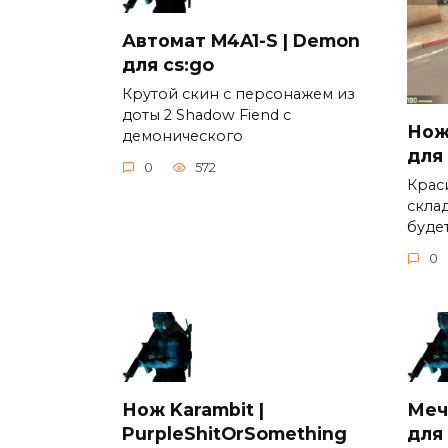
Автомат M4A1-S | Demon
для cs:go
Крутой скин c персонажем из
доты 2 Shadow Fiend c
Нож 
демонического
для
0
572
Крас
скла
буде
0
Нож Karambit |
Меч
PurpleShitOrSomething
для