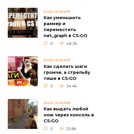
БАЗА ЗНАНИЙ
Как уменьшить
размер и
переместить
net_graph в CS:GO
0
48.3k.
БАЗА ЗНАНИЙ
Как сделать шаги
громче, а стрельбу
тише в CS:GO
0
34.4k.
БАЗА ЗНАНИЙ
Как выдать любой
нож через консоль в
CS:GO
0
25.8k.