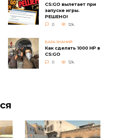
CS:GO вылетает при
запуске игры.
РЕШЕНО!
0
12k.
БАЗА ЗНАНИЙ
Как сделать 1000 HP в
CS:GO
0
12k.
ся