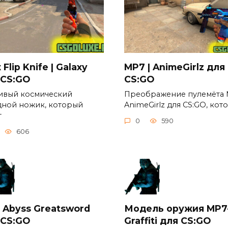
Flip Knife | Galaxy
MP7 | AnimeGirlz для
 CS:GO
CS:GO
ивый космический
Преображение пулемёта
дной ножик, который
AnimeGirlz для CS:GO, кот
т
0
590
606
 Abyss Greatsword
Модель оружия MP7
 CS:GO
Graffiti для CS:GO