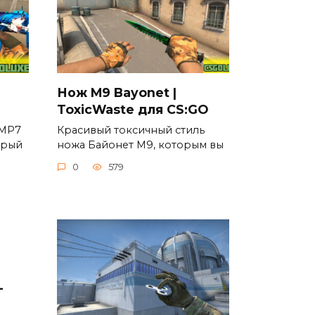
Нож M9 Bayonet |
ToxicWaste для CS:GO
 MP7
Красивый токсичный стиль
орый
ножа Байонет М9, которым вы
0
579
-