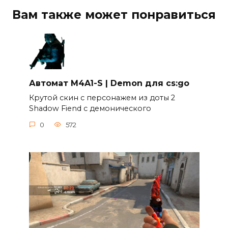
Вам также может понравиться
Автомат M4A1-S | Demon для cs:go
Крутой скин c персонажем из доты 2
Shadow Fiend c демонического
0
572