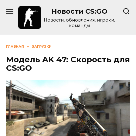
Skip
Новости CS:GO
to
content
Новости, обновления, игроки,
команды
ГЛАВНАЯ
»
ЗАГРУЗКИ
Модель AK 47: Скорость для
CS:GO