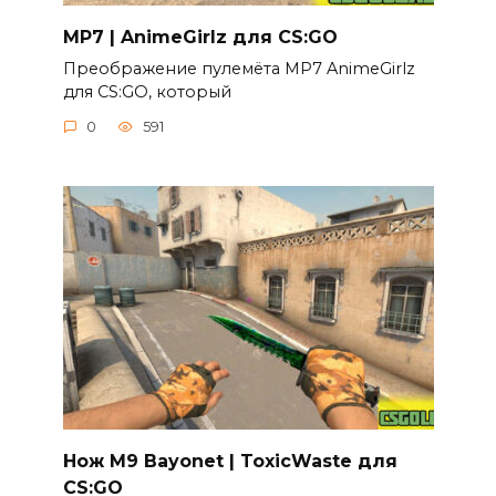
MP7 | AnimeGirlz для CS:GO
Преображение пулемёта MP7 AnimeGirlz
для CS:GO, который
0
591
Нож M9 Bayonet | ToxicWaste для
CS:GO