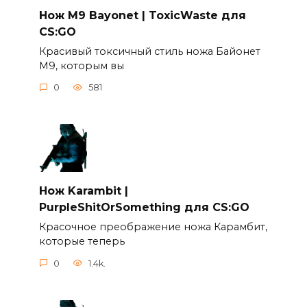
Нож M9 Bayonet | ToxicWaste для
CS:GO
Красивый токсичный стиль ножа Байонет
М9, которым вы
0
581
Нож Karambit |
PurpleShitOrSomething для CS:GO
Красочное преображение ножа Карамбит,
которые теперь
0
1.4k.