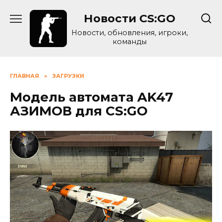
Skip
Новости CS:GO
to
content
Новости, обновления, игроки,
команды
ГЛАВНАЯ
»
ЗАГРУЗКИ
Модель автомата AK47
АЗИМОВ для CS:GO