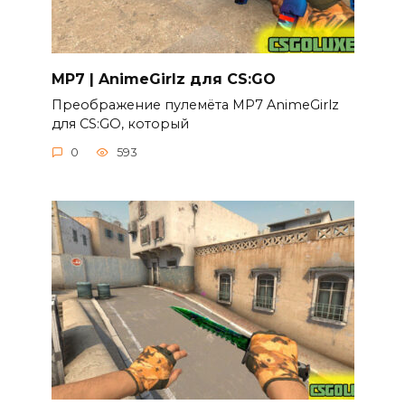
MP7 | AnimeGirlz для CS:GO
Преображение пулемёта MP7 AnimeGirlz
для CS:GO, который
0
593