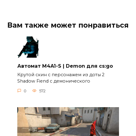
Вам также может понравиться
Автомат M4A1-S | Demon для cs:go
Крутой скин c персонажем из доты 2
Shadow Fiend c демонического
0
572