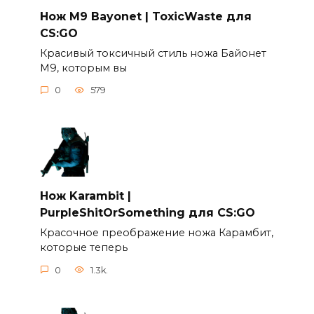
Нож M9 Bayonet | ToxicWaste для
CS:GO
Красивый токсичный стиль ножа Байонет
М9, которым вы
0
579
Нож Karambit |
PurpleShitOrSomething для CS:GO
Красочное преображение ножа Карамбит,
которые теперь
0
1.3k.