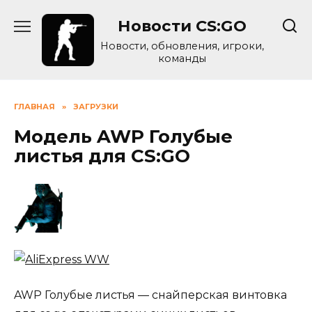
Skip
Новости CS:GO
to
content
Новости, обновления, игроки,
команды
ГЛАВНАЯ
»
ЗАГРУЗКИ
Модель AWP Голубые
листья для CS:GO
AWP Голубые листья — снайперская винтовка