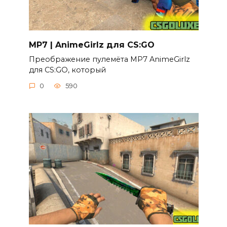
MP7 | AnimeGirlz для CS:GO
Преображение пулемёта MP7 AnimeGirlz
для CS:GO, который
0
590