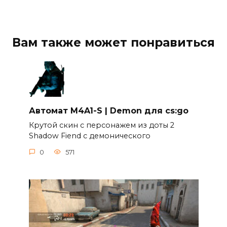
Вам также может понравиться
Автомат M4A1-S | Demon для cs:go
Крутой скин c персонажем из доты 2
Shadow Fiend c демонического
0
571