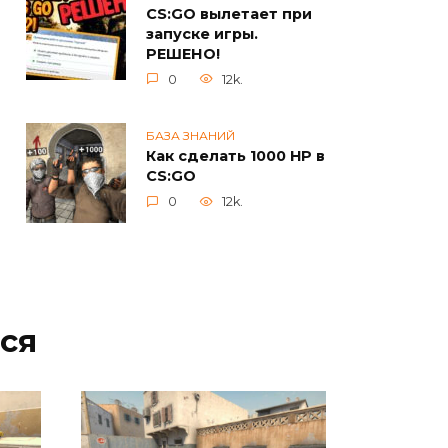
CS:GO вылетает при
запуске игры.
РЕШЕНО!
0
12k.
БАЗА ЗНАНИЙ
Как сделать 1000 HP в
CS:GO
0
12k.
ся