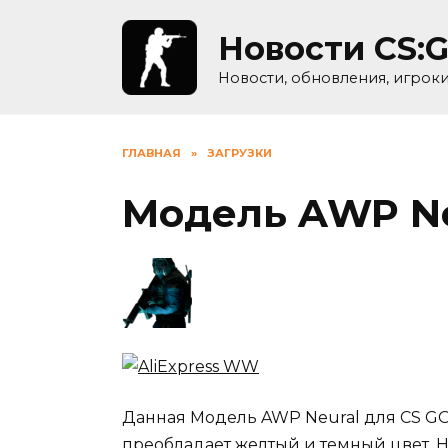
Skip
to
Новости CS:
content
Новости, обновления, игрок
ГЛАВНАЯ
»
ЗАГРУЗКИ
Модель AWP Ne
Данная Модель AWP Neural для CS GO 
преобладает желтый и темный цвет. 