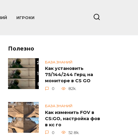
НИЙ
ИГРОКИ
Полезно
БАЗА ЗНАНИЙ
Как установить
75/144/244 Герц на
мониторе в CS GO
0
82k.
БАЗА ЗНАНИЙ
Как изменить FOV в
CS:GO, настройка фов
в кс го
0
52.8k.