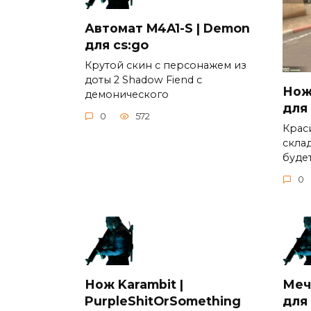
Автомат M4A1-S | Demon
для cs:go
Крутой скин c персонажем из
доты 2 Shadow Fiend c
Нож 
демонического
для
0
572
Крас
скла
буде
0
Нож Karambit |
Меч
PurpleShitOrSomething
для