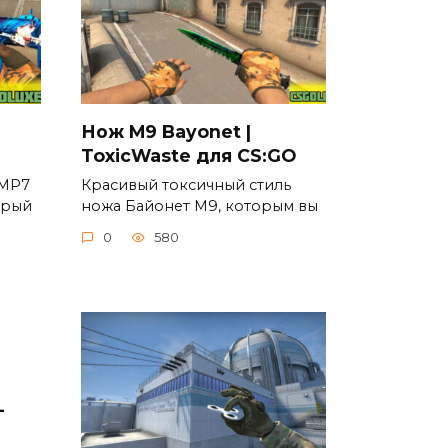
Нож M9 Bayonet |
ToxicWaste для CS:GO
 MP7
Красивый токсичный стиль
орый
ножа Байонет М9, которым вы
0
580
-