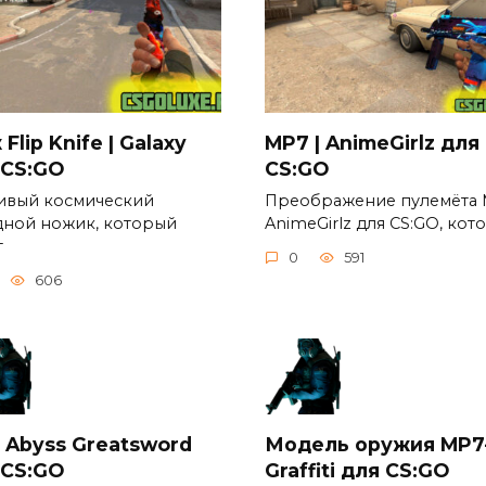
Flip Knife | Galaxy
MP7 | AnimeGirlz для
 CS:GO
CS:GO
ивый космический
Преображение пулемёта
дной ножик, который
AnimeGirlz для CS:GO, кот
т
0
591
606
 Abyss Greatsword
Модель оружия MP7
 CS:GO
Graffiti для CS:GO