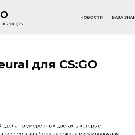
GO
НОВОСТИ
БАЗА ЗНА
и, команды
ural для CS:GO
сделан в умеренных цветах, в которые
На текстуры авп была наложена маскировочная