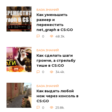
БАЗА ЗНАНИЙ
Как уменьшить
размер и
переместить
net_graph в CS:GO
0
48.3k.
БАЗА ЗНАНИЙ
Как сделать шаги
громче, а стрельбу
тише в CS:GO
0
34.4k.
БАЗА ЗНАНИЙ
Как выдать любой
нож через консоль в
CS:GO
0
25.8k.