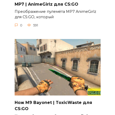
MP7 | AnimeGirlz для CS:GO
Преображение пулемёта MP7 AnimeGirlz
для CS:GO, который
0
591
Нож M9 Bayonet | ToxicWaste для
CS:GO