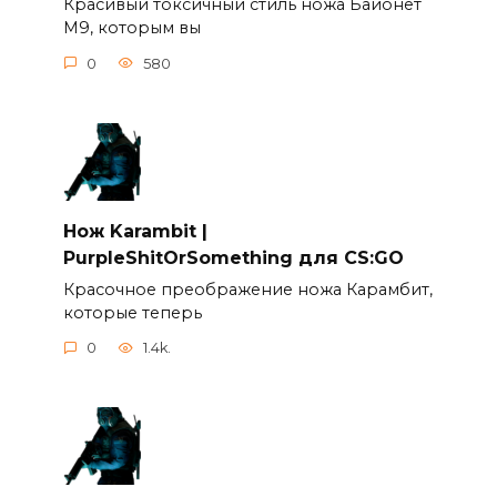
Красивый токсичный стиль ножа Байонет
М9, которым вы
0
580
Нож Karambit |
PurpleShitOrSomething для CS:GO
Красочное преображение ножа Карамбит,
которые теперь
0
1.4k.