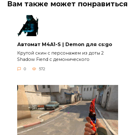
Вам также может понравиться
Автомат M4A1-S | Demon для cs:go
Крутой скин c персонажем из доты 2
Shadow Fiend c демонического
0
572