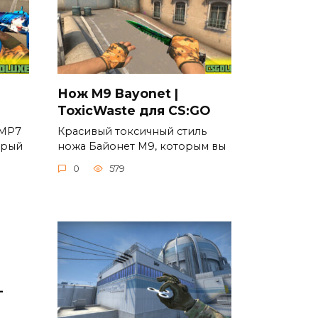
Нож M9 Bayonet |
ToxicWaste для CS:GO
 MP7
Красивый токсичный стиль
орый
ножа Байонет М9, которым вы
0
579
-