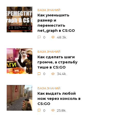
БАЗА ЗНАНИЙ
Как уменьшить
размер и
переместить
net_graph в CS:GO
0
48.3k.
БАЗА ЗНАНИЙ
Как сделать шаги
громче, а стрельбу
тише в CS:GO
0
34.4k.
БАЗА ЗНАНИЙ
Как выдать любой
нож через консоль в
CS:GO
0
25.8k.