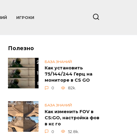
НИЙ
ИГРОКИ
Полезно
БАЗА ЗНАНИЙ
Как установить
75/144/244 Герц на
мониторе в CS GO
0
82k.
БАЗА ЗНАНИЙ
Как изменить FOV в
CS:GO, настройка фов
в кс го
0
52.8k.