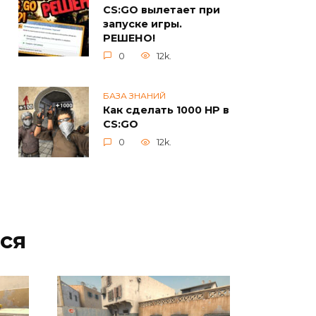
CS:GO вылетает при
запуске игры.
РЕШЕНО!
0
12k.
БАЗА ЗНАНИЙ
Как сделать 1000 HP в
CS:GO
0
12k.
ся