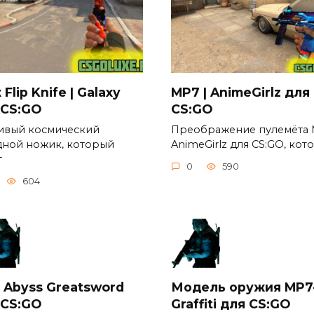
Flip Knife | Galaxy
MP7 | AnimeGirlz для
 CS:GO
CS:GO
ивый космический
Преображение пулемёта
дной ножик, который
AnimeGirlz для CS:GO, кот
т
0
590
604
 Abyss Greatsword
Модель оружия MP7
 CS:GO
Graffiti для CS:GO