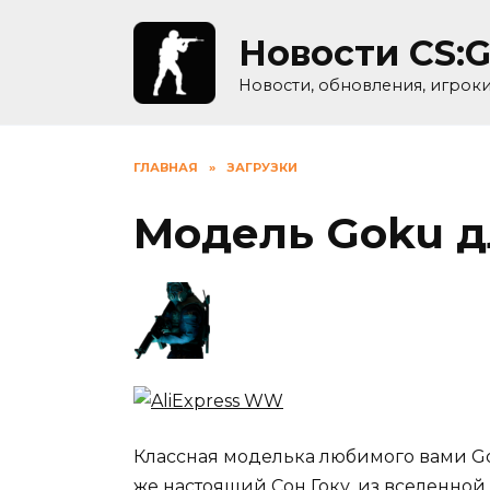
Skip
to
Новости CS:
content
Новости, обновления, игрок
ГЛАВНАЯ
»
ЗАГРУЗКИ
Модель Goku д
Классная моделька любимого вами Gok
же настоящий Сон Гоку, из вселенной