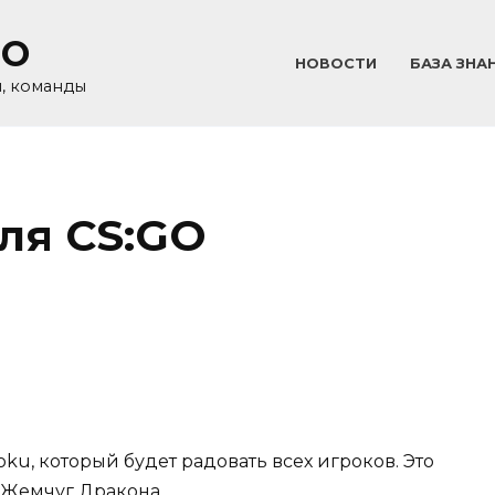
GO
НОВОСТИ
БАЗА ЗНА
и, команды
ля CS:GO
u, который будет радовать всех игроков. Это
 Жемчуг Дракона.