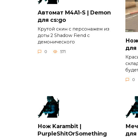
Автомат M4A1-S | Demon
для cs:go
Крутой скин c персонажем из
доты 2 Shadow Fiend c
Нож 
демонического
для
0
571
Крас
скла
буде
0
Нож Karambit |
Меч
PurpleShitOrSomething
для